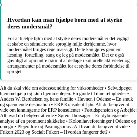
Hvordan kan man hjælpe børn med at styrke
deres modersmål?
For at hjælpe børn med at styrke deres modersmål er det vigtigt
at skabe en stimulerende sproglig miljø derhjemme, hvor
modersmålet bruges regelmæssigt. Dette kan gøres gennem
læsning, fortælling, sang og leg på modersmålet. Det er også
gavnligt at opmuntre børn til at deltage i kulturelle aktiviteter og
arrangementer på modersmålet for at styrke deres forbindelse til
sproget.
Alt du skal vide om adresseændring for virksomheder
•
Selvudpeget
hjemmehjælp og løn i hjemmeplejen: En guide til dine rettigheder
•
Anders W. Berthelsen og hans familie
•
Havnen i Odense – En smuk
og spændende destination
•
ERP Konsulent Løn: Alt du behøver at
vide om lønningerne for ERP konsulenter
•
Førtidspension og Arbejde:
Alt hvad du behøver at vide
•
Søren Thorsager – En dybdegående
analyse af en prominent skikkelse
•
Kolonihaveforeninger i Odense og
omegn
•
Plejeorlov og Pasningsorlov: Alt hvad du behøver at vide
•
Frikort 2023 og Socialt Frikort – Hvordan fungerer det?
•