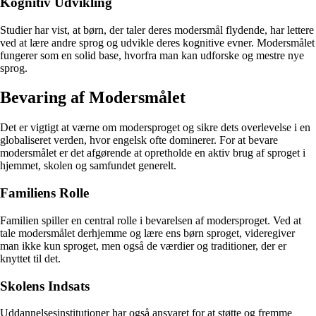
Kognitiv Udvikling
Studier har vist, at børn, der taler deres modersmål flydende, har lettere
ved at lære andre sprog og udvikle deres kognitive evner. Modersmålet
fungerer som en solid base, hvorfra man kan udforske og mestre nye
sprog.
Bevaring af Modersmålet
Det er vigtigt at værne om modersproget og sikre dets overlevelse i en
globaliseret verden, hvor engelsk ofte dominerer. For at bevare
modersmålet er det afgørende at opretholde en aktiv brug af sproget i
hjemmet, skolen og samfundet generelt.
Familiens Rolle
Familien spiller en central rolle i bevarelsen af modersproget. Ved at
tale modersmålet derhjemme og lære ens børn sproget, videregiver
man ikke kun sproget, men også de værdier og traditioner, der er
knyttet til det.
Skolens Indsats
Uddannelsesinstitutioner har også ansvaret for at støtte og fremme