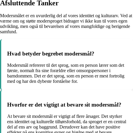
Afsluttende Tanker
Modersmålet er en uvurderlig del af vores identitet og kulturarv. Ved at
værne om og støtte modersproget bidrager vi ikke kun til vores egen
udvikling, men også til bevarelsen af vores mangfoldige og berigende
samfund.
Hvad betyder begrebet modersmål?
Modersmål refererer til det sprog, som en person lærer som det
første, normalt fra sine forældre eller omsorgspersoner i
barndommen. Det er det sprog, som en person er mest fortrolig
med og har den dybeste forståelse for.
Hvorfor er det vigtigt at bevare sit modersmål?
At bevare sit modersmål er vigtigt af flere årsager. Det styrker
ens identitet og kulturelle tilhørsforhold, da sproget er en central
del af ens arv og baggrund. Derudover kan det have positive
effekter på ens kognitive evner og hjælpe med at bevare