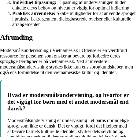
Individuel tilpasning:
Tilpasning af undervisningen til den
enkelte elevs behov og niveau er vigtig for optimal indlæring.
Praktisk anvendelse:
Skabe muligheder for at anvende sproget
i praksis, f.eks. gennem dialogbaserede øvelser eller kulturelle
arrangementer.
Afrunding
Modersmålsundervisning i Vietnamesisk i Odense er en værdifuld
ressource for personer, som ønsker at bevare og forbedre deres
sproglige færdigheder på vietnamesisk. Ved at investere i
modersmålsundervisning styrkes ikke kun ens sprogkundskaber, men
også ens forbindelse til den vietnamesiske kultur og identitet.
Hvad er modersmålsundervisning, og hvorfor er
det vigtigt for børn med et andet modersmål end
dansk?
Modersmålsundervisning er undervisning i et barns oprindelige
sprog, som ikke er dansk. Det er vigtigt, fordi det hjælper med
at bevare barnets kulturelle identitet, styrker dets selvtillid og
kan bidrage positivt til dets sproglige udvikling både på dansk