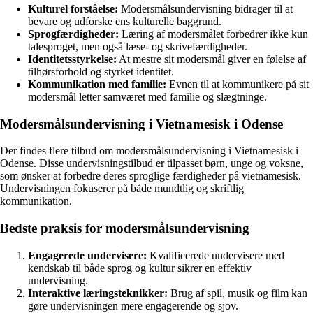
Kulturel forståelse:
Modersmålsundervisning bidrager til at
bevare og udforske ens kulturelle baggrund.
Sprogfærdigheder:
Læring af modersmålet forbedrer ikke kun
talesproget, men også læse- og skrivefærdigheder.
Identitetsstyrkelse:
At mestre sit modersmål giver en følelse af
tilhørsforhold og styrket identitet.
Kommunikation med familie:
Evnen til at kommunikere på sit
modersmål letter samværet med familie og slægtninge.
Modersmålsundervisning i Vietnamesisk i Odense
Der findes flere tilbud om modersmålsundervisning i Vietnamesisk i
Odense. Disse undervisningstilbud er tilpasset børn, unge og voksne,
som ønsker at forbedre deres sproglige færdigheder på vietnamesisk.
Undervisningen fokuserer på både mundtlig og skriftlig
kommunikation.
Bedste praksis for modersmålsundervisning
Engagerede undervisere:
Kvalificerede undervisere med
kendskab til både sprog og kultur sikrer en effektiv
undervisning.
Interaktive læringsteknikker:
Brug af spil, musik og film kan
gøre undervisningen mere engagerende og sjov.