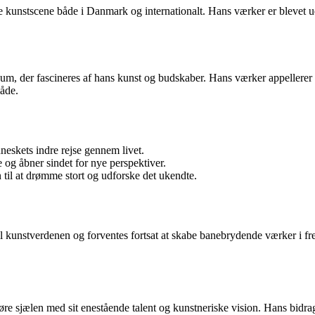
e kunstscene både i Danmark og internationalt. Hans værker er blevet u
likum, der fascineres af hans kunst og budskaber. Hans værker appellere
åde.
skets indre rejse gennem livet.
 og åbner sindet for nye perspektiver.
 til at drømme stort og udforske det ukendte.
 til kunstverdenen og forventes fortsat at skabe banebrydende værker i f
re sjælen med sit enestående talent og kunstneriske vision. Hans bidrag 