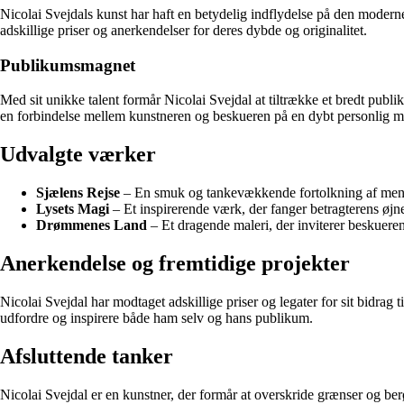
Nicolai Svejdals kunst har haft en betydelig indflydelse på den modern
adskillige priser og anerkendelser for deres dybde og originalitet.
Publikumsmagnet
Med sit unikke talent formår Nicolai Svejdal at tiltrække et bredt pub
en forbindelse mellem kunstneren og beskueren på en dybt personlig m
Udvalgte værker
Sjælens Rejse
– En smuk og tankevækkende fortolkning af menne
Lysets Magi
– Et inspirerende værk, der fanger betragterens øjne
Drømmenes Land
– Et dragende maleri, der inviterer beskueren
Anerkendelse og fremtidige projekter
Nicolai Svejdal har modtaget adskillige priser og legater for sit bidrag
udfordre og inspirere både ham selv og hans publikum.
Afsluttende tanker
Nicolai Svejdal er en kunstner, der formår at overskride grænser og berø