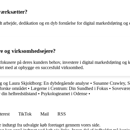
iværksætter?
rbejde, dedikation og en dyb forståelse for digital markedsføring og e-h
ere og virksomhedsejere?
t fokusere på deres kunders behov, investere i digital markedsføring og
jdet med at opbygge en succesfuld virksomhed.
g og Laura Skjoldborg: En dybdegående analyse
•
Susanne Crawley, Su
dforske området
•
Lægerne i Centrum: Din Sundhed i Fokus
•
Soveværels
 din helbredstilstand
•
Psykologteamet i Odense
•
terest
TikTok
Mail
RSS
e indtægt fra udvalgte køb foretaget gennem vores side.