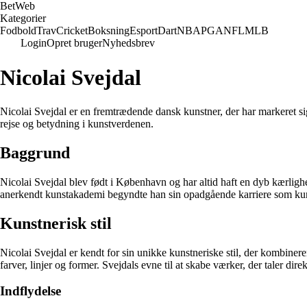
Bet
Web
Kategorier
Fodbold
Trav
Cricket
Boksning
Esport
Dart
NBA
PGA
NFL
MLB
Login
Opret bruger
Nyhedsbrev
Nicolai Svejdal
Nicolai Svejdal er en fremtrædende dansk kunstner, der har markeret sig 
rejse og betydning i kunstverdenen.
Baggrund
Nicolai Svejdal blev født i København og har altid haft en dyb kærlighe
anerkendt kunstakademi begyndte han sin opadgående karriere som kun
Kunstnerisk stil
Nicolai Svejdal er kendt for sin unikke kunstneriske stil, der kombin
farver, linjer og former. Svejdals evne til at skabe værker, der taler dire
Indflydelse