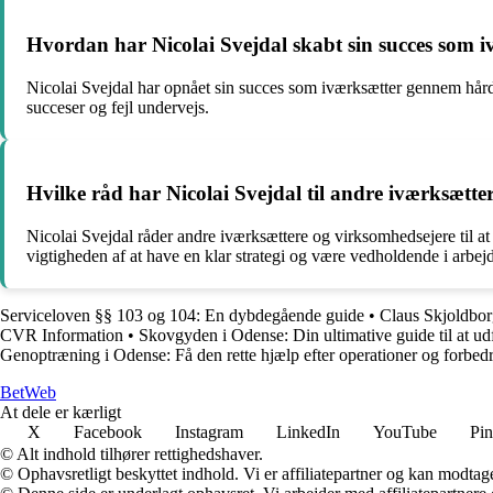
Hvordan har Nicolai Svejdal skabt sin succes som 
Nicolai Svejdal har opnået sin succes som iværksætter gennem hårdt a
succeser og fejl undervejs.
Hvilke råd har Nicolai Svejdal til andre iværksætt
Nicolai Svejdal råder andre iværksættere og virksomhedsejere til a
vigtigheden af at have en klar strategi og være vedholdende i arbe
Serviceloven §§ 103 og 104: En dybdegående guide
•
Claus Skjoldbor
CVR Information
•
Skovgyden i Odense: Din ultimative guide til at u
Genoptræning i Odense: Få den rette hjælp efter operationer og forbedr
Bet
Web
At dele er kærligt
X
Facebook
Instagram
LinkedIn
YouTube
Pin
© Alt indhold tilhører rettighedshaver.
© Ophavsretligt beskyttet indhold. Vi er affiliatepartner og kan modtag