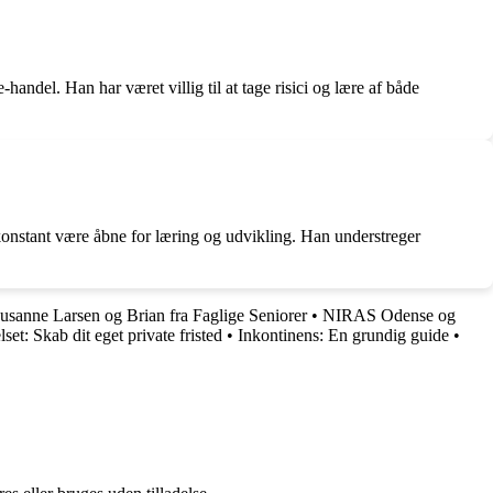
andel. Han har været villig til at tage risici og lære af både
 konstant være åbne for læring og udvikling. Han understreger
sanne Larsen og Brian fra Faglige Seniorer
•
NIRAS Odense og
et: Skab dit eget private fristed
•
Inkontinens: En grundig guide
•