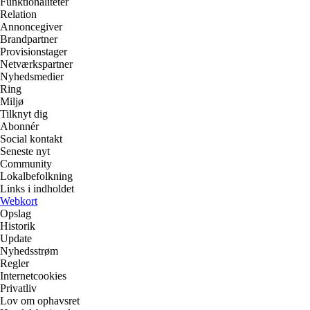
Funktionaliteter
Relation
Annoncegiver
Brandpartner
Provisionstager
Netværkspartner
Nyhedsmedier
Ring
Miljø
Tilknyt dig
Abonnér
Social kontakt
Seneste nyt
Community
Lokalbefolkning
Links i indholdet
Webkort
Opslag
Historik
Update
Nyhedsstrøm
Regler
Internetcookies
Privatliv
Lov om ophavsret