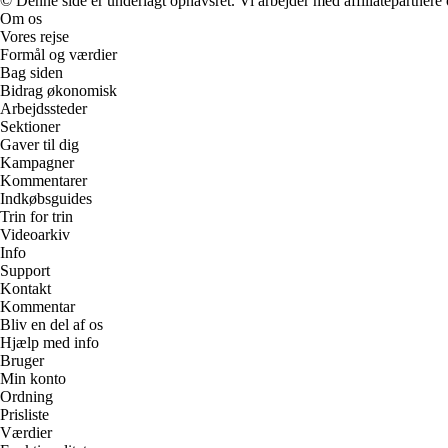
© Denne side er underlagt ophavsret. Vi arbejder med affiliatepartnere 
Om os
Vores rejse
Formål og værdier
Bag siden
Bidrag økonomisk
Arbejdssteder
Sektioner
Gaver til dig
Kampagner
Kommentarer
Indkøbsguides
Trin for trin
Videoarkiv
Info
Support
Kontakt
Kommentar
Bliv en del af os
Hjælp med info
Bruger
Min konto
Ordning
Prisliste
Værdier