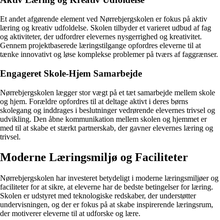
Et andet afgørende element ved Nørrebjergskolen er fokus på aktiv
læring og kreativ udfoldelse. Skolen tilbyder et varieret udbud af fag
og aktiviteter, der udfordrer elevernes nysgerrighed og kreativitet.
Gennem projektbaserede læringstilgange opfordres eleverne til at
tænke innovativt og løse komplekse problemer på tværs af faggrænser.
Engageret Skole-Hjem Samarbejde
Nørrebjergskolen lægger stor vægt på et tæt samarbejde mellem skole
og hjem. Forældre opfordres til at deltage aktivt i deres børns
skolegang og inddrages i beslutninger vedrørende elevernes trivsel og
udvikling. Den åbne kommunikation mellem skolen og hjemmet er
med til at skabe et stærkt partnerskab, der gavner elevernes læring og
trivsel.
Moderne Læringsmiljø og Faciliteter
Nørrebjergskolen har investeret betydeligt i moderne læringsmiljøer og
faciliteter for at sikre, at eleverne har de bedste betingelser for læring.
Skolen er udstyret med teknologiske redskaber, der understøtter
undervisningen, og der er fokus på at skabe inspirerende læringsrum,
der motiverer eleverne til at udforske og lære.