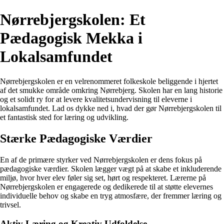
Nørrebjergskolen: Et
Pædagogisk Mekka i
Lokalsamfundet
Nørrebjergskolen er en velrenommeret folkeskole beliggende i hjertet
af det smukke område omkring Nørrebjerg. Skolen har en lang historie
og et solidt ry for at levere kvalitetsundervisning til eleverne i
lokalsamfundet. Lad os dykke ned i, hvad der gør Nørrebjergskolen til
et fantastisk sted for læring og udvikling.
Stærke Pædagogiske Værdier
En af de primære styrker ved Nørrebjergskolen er dens fokus på
pædagogiske værdier. Skolen lægger vægt på at skabe et inkluderende
miljø, hvor hver elev føler sig set, hørt og respekteret. Lærerne på
Nørrebjergskolen er engagerede og dedikerede til at støtte elevernes
individuelle behov og skabe en tryg atmosfære, der fremmer læring og
trivsel.
Aktiv Læring og Kreativ Udfoldelse