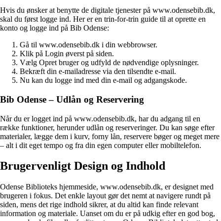
Hvis du ønsker at benytte de digitale tjenester på www.odensebib.dk,
skal du først logge ind. Her er en trin-for-trin guide til at oprette en
konto og logge ind på Bib Odense:
Gå til www.odensebib.dk i din webbrowser.
Klik på Login øverst på siden.
Vælg Opret bruger og udfyld de nødvendige oplysninger.
Bekræft din e-mailadresse via den tilsendte e-mail.
Nu kan du logge ind med din e-mail og adgangskode.
Bib Odense – Udlån og Reservering
Når du er logget ind på www.odensebib.dk, har du adgang til en
række funktioner, herunder udlån og reserveringer. Du kan søge efter
materialer, lægge dem i kurv, forny lån, reservere bøger og meget mere
– alt i dit eget tempo og fra din egen computer eller mobiltelefon.
Brugervenligt Design og Indhold
Odense Biblioteks hjemmeside, www.odensebib.dk, er designet med
brugeren i fokus. Det enkle layout gør det nemt at navigere rundt på
siden, mens det rige indhold sikrer, at du altid kan finde relevant
information og materiale. Uanset om du er på udkig efter en god bog,