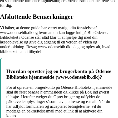
en spændende film eller faglitteratur, er Odense Bibliotek det rette sted
for dig.
Afsluttende Bemærkninger
Vi håber, at denne guide har været nyttig i din forståelse af
www.odensebib.dk og hvordan du kan logge ind på Bib Odense.
Biblioteket i Odense står altid klar til at hjælpe dig med din
læseoplevelse og give dig adgang til en verden af viden og
underholdning. Besøg www.odensebib.dk i dag og oplev alt, hvad
biblioteket har at tilbyde!
Hvordan opretter jeg en brugerkonto på Odense
Biblioteks hjemmeside (www.odensebib.dk)?
For at oprette en brugerkonto på Odense Biblioteks hjemmeside
skal du først besøge hjemmesiden og klikke på Log ind øverst
til højre. Herefter vælger du Opret bruger og udfylder de
påkrævede oplysninger såsom navn, adresse og e-mail. Når du
har udfyldt formularen og accepteret betingelserne, vil du
modtage en bekræftelsesmail med et link til at aktivere din
konto.