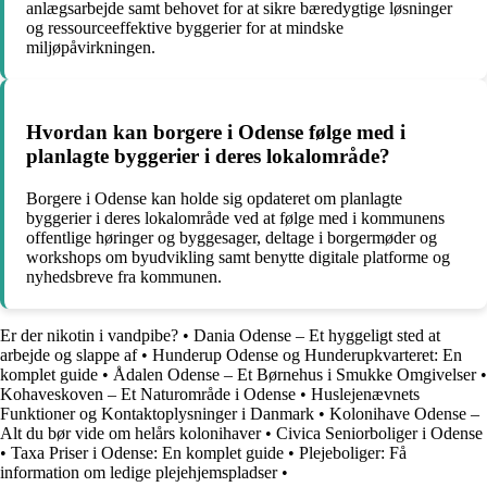
anlægsarbejde samt behovet for at sikre bæredygtige løsninger
og ressourceeffektive byggerier for at mindske
miljøpåvirkningen.
Hvordan kan borgere i Odense følge med i
planlagte byggerier i deres lokalområde?
Borgere i Odense kan holde sig opdateret om planlagte
byggerier i deres lokalområde ved at følge med i kommunens
offentlige høringer og byggesager, deltage i borgermøder og
workshops om byudvikling samt benytte digitale platforme og
nyhedsbreve fra kommunen.
Er der nikotin i vandpibe?
•
Dania Odense – Et hyggeligt sted at
arbejde og slappe af
•
Hunderup Odense og Hunderupkvarteret: En
komplet guide
•
Ådalen Odense – Et Børnehus i Smukke Omgivelser
•
Kohaveskoven – Et Naturområde i Odense
•
Huslejenævnets
Funktioner og Kontaktoplysninger i Danmark
•
Kolonihave Odense –
Alt du bør vide om helårs kolonihaver
•
Civica Seniorboliger i Odense
•
Taxa Priser i Odense: En komplet guide
•
Plejeboliger: Få
information om ledige plejehjemspladser
•