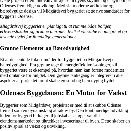
Dette projekt er en innovativ tilføjelse til byens skyline og et symbol på
Odenses fremtidige udvikling. Med sin moderne arkitektur og
bæredygtige design vil Midgårdsvej byggeriet sætte nye standarder for
byggeri i Odense.
Midgårdsvej byggeriet er planlagt til at rumme både boliger,
erhvervslokaler og grønne områder, hvilket vil skabe en integreret og
levende bydel for fremtidige generationer.
Grønne Elementer og Bæredygtighed
Et af de centrale fokusområder for byggeriet på Midgårdsvej er
bæredygtighed. Fra grønne tage til energieffektive løsninger, vil
byggeriet være et eksempel på, hvordan man kan forene modernitet
med omtanke for miljøet. Den grønne tankegang er integreret i alle
aspekter af projektet for at skabe en sund og bæredygtig bydel.
Odenses Byggeboom: En Motor for Vækst
Byggerier som Midgårdsvej projektet er med til at skubbe Odense
fremad som en dynamisk og attraktiv by. Den kontinuerlige udvikling
inden for byggeri bidrager til jobskabelse, øget værdi i
ejendomsmarkedet og tiltrækker investeringer til byen. Dette skaber en
positiv spiral af vækst og udvikling.