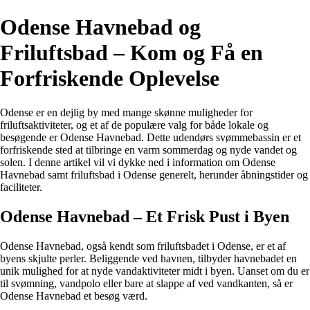
Odense Havnebad og
Friluftsbad – Kom og Få en
Forfriskende Oplevelse
Odense er en dejlig by med mange skønne muligheder for
friluftsaktiviteter, og et af de populære valg for både lokale og
besøgende er Odense Havnebad. Dette udendørs svømmebassin er et
forfriskende sted at tilbringe en varm sommerdag og nyde vandet og
solen. I denne artikel vil vi dykke ned i information om Odense
Havnebad samt friluftsbad i Odense generelt, herunder åbningstider og
faciliteter.
Odense Havnebad – Et Frisk Pust i Byen
Odense Havnebad, også kendt som friluftsbadet i Odense, er et af
byens skjulte perler. Beliggende ved havnen, tilbyder havnebadet en
unik mulighed for at nyde vandaktiviteter midt i byen. Uanset om du er
til svømning, vandpolo eller bare at slappe af ved vandkanten, så er
Odense Havnebad et besøg værd.