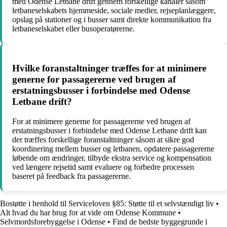
med Odense Letbane drift gennem forskellige kanaler såsom
letbaneselskabets hjemmeside, sociale medier, rejseplanlæggere,
opslag på stationer og i busser samt direkte kommunikation fra
letbaneselskabet eller busoperatørerne.
Hvilke foranstaltninger træffes for at minimere
generne for passagererne ved brugen af
erstatningsbusser i forbindelse med Odense
Letbane drift?
For at minimere generne for passagererne ved brugen af
erstatningsbusser i forbindelse med Odense Letbane drift kan
der træffes forskellige foranstaltninger såsom at sikre god
koordinering mellem busser og letbanen, opdatere passagererne
løbende om ændringer, tilbyde ekstra service og kompensation
ved længere rejsetid samt evaluere og forbedre processen
baseret på feedback fra passagererne.
Bostøtte i henhold til Serviceloven §85: Støtte til et selvstændigt liv
•
Alt hvad du har brug for at vide om Odense Kommune
•
Selvmordsforebyggelse i Odense
•
Find de bedste byggegrunde i