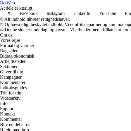
Bet
Web
At dele er kærligt
X
Facebook
Instagram
LinkedIn
YouTube
Pin
© Alt indhold tilhører rettighedshaver.
© Ophavsretligt beskyttet indhold. Vi er affiliatepartner og kan modtag
© Denne side er underlagt ophavsret. Vi arbejder med affiliatepartnere 
Om os
Vores rejse
Formål og værdier
Bag siden
Bidrag økonomisk
Arbejdssteder
Sektioner
Gaver til dig
Kampagner
Kommentarer
Indkøbsguides
Trin for trin
Videoarkiv
Info
Support
Kontakt
Kommentar
Bliv en del af os
Hjælp med info