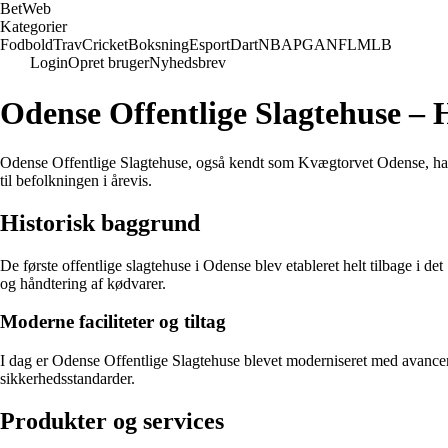
Bet
Web
Kategorier
Fodbold
Trav
Cricket
Boksning
Esport
Dart
NBA
PGA
NFL
MLB
Login
Opret bruger
Nyhedsbrev
Odense Offentlige Slagtehuse – 
Odense Offentlige Slagtehuse, også kendt som Kvægtorvet Odense, har en
til befolkningen i årevis.
Historisk baggrund
De første offentlige slagtehuse i Odense blev etableret helt tilbage i de
og håndtering af kødvarer.
Moderne faciliteter og tiltag
I dag er Odense Offentlige Slagtehuse blevet moderniseret med avancered
sikkerhedsstandarder.
Produkter og services