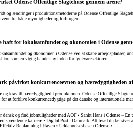
irket Odense Offentlige Slagtehuse gennem årene?
ridt og ændringer i produktionsmetoderne på Odense Offentlige Slagteh
ravene fra både myndigheder og forbrugere.
e haft for lokalsamfundet og økonomien i Odense genn
lokalsamfundet og økonomien i Odense ved at skabe arbejdspladser, unde
sition som en vigtig handelsby inden for fødevaresektoren.
rk påvirket konkurrenceevnen og bæredygtigheden af 
g krav til bæredygtighed i produktionen. Odense Offentlige Slagtehuse 
for at forblive konkurrencedygtige på det danske og internationale ma
ær dansk og find jobmuligheder med AOF
•
Sankt Hans i Odense – En tr
l en spændende karriere
•
Digital Post i Danmark: Alt hvad du behøver a
 Effektiv Beplantning i Haven
•
Uddannelsesbasen Odense
•