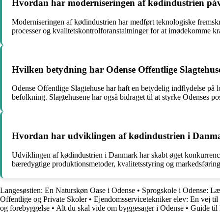
Hvordan har moderniseringen af kødindustrien påv
Moderniseringen af kødindustrien har medført teknologiske fremsk
processer og kvalitetskontrolforanstaltninger for at imødekomme k
Hvilken betydning har Odense Offentlige Slagtehus
Odense Offentlige Slagtehuse har haft en betydelig indflydelse på 
befolkning. Slagtehusene har også bidraget til at styrke Odenses po
Hvordan har udviklingen af kødindustrien i Danma
Udviklingen af kødindustrien i Danmark har skabt øget konkurrence o
bæredygtige produktionsmetoder, kvalitetsstyring og markedsføring 
Langesøstien: En Naturskøn Oase i Odense
•
Sprogskole i Odense: L
Offentlige og Private Skoler
•
Ejendomsservicetekniker elev: En vej ti
og forebyggelse
•
Alt du skal vide om byggesager i Odense
•
Guide til