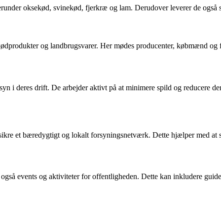
erunder oksekød, svinekød, fjerkræ og lam. Derudover leverer de også sp
kødprodukter og landbrugsvarer. Her mødes producenter, købmænd og fo
n i deres drift. De arbejder aktivt på at minimere spild og reducere 
ikre et bæredygtigt og lokalt forsyningsnetværk. Dette hjælper med at 
også events og aktiviteter for offentligheden. Dette kan inkludere gu