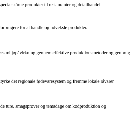
ecialskårne produkter til restauranter og detailhandel.
rbrugere for at handle og udveksle produkter.
deres miljøpåvirkning gennem effektive produktionsmetoder og genbrug
styrke det regionale fødevaresystem og fremme lokale råvarer.
idede ture, smagsprøver og temadage om kødproduktion og