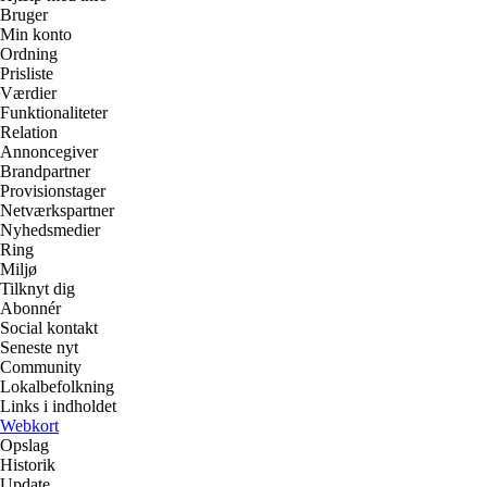
Bruger
Min konto
Ordning
Prisliste
Værdier
Funktionaliteter
Relation
Annoncegiver
Brandpartner
Provisionstager
Netværkspartner
Nyhedsmedier
Ring
Miljø
Tilknyt dig
Abonnér
Social kontakt
Seneste nyt
Community
Lokalbefolkning
Links i indholdet
Webkort
Opslag
Historik
Update