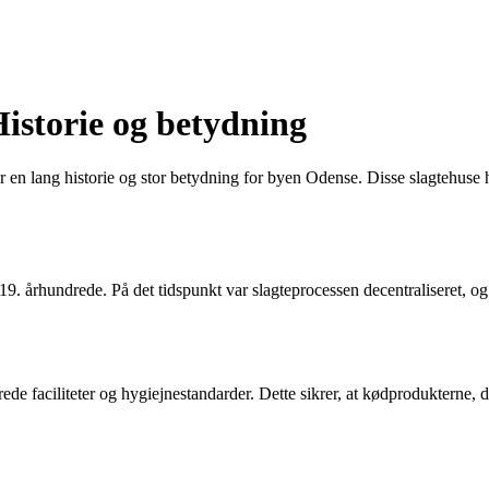
Historie og betydning
 lang historie og stor betydning for byen Odense. Disse slagtehuse har
t 19. århundrede. På det tidspunkt var slagteprocessen decentraliseret, o
e faciliteter og hygiejnestandarder. Dette sikrer, at kødprodukterne, de