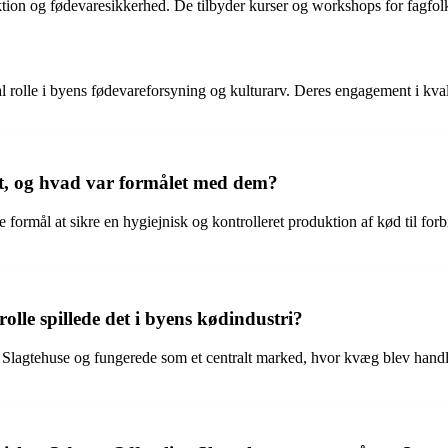
tion og fødevaresikkerhed. De tilbyder kurser og workshops for fagfol
 rolle i byens fødevareforsyning og kulturarv. Deres engagement i kvali
et, og hvad var formålet med dem?
formål at sikre en hygiejnisk og kontrolleret produktion af kød til forb
olle spillede det i byens kødindustri?
Slagtehuse og fungerede som et centralt marked, hvor kvæg blev handlet