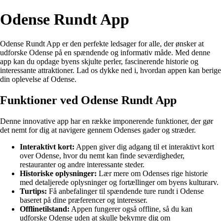
Odense Rundt App
Odense Rundt App er den perfekte ledsager for alle, der ønsker at
udforske Odense på en spændende og informativ måde. Med denne
app kan du opdage byens skjulte perler, fascinerende historie og
interessante attraktioner. Lad os dykke ned i, hvordan appen kan berige
din oplevelse af Odense.
Funktioner ved Odense Rundt App
Denne innovative app har en række imponerende funktioner, der gør
det nemt for dig at navigere gennem Odenses gader og stræder.
Interaktivt kort:
Appen giver dig adgang til et interaktivt kort
over Odense, hvor du nemt kan finde seværdigheder,
restauranter og andre interessante steder.
Historiske oplysninger:
Lær mere om Odenses rige historie
med detaljerede oplysninger og fortællinger om byens kulturarv.
Turtips:
Få anbefalinger til spændende ture rundt i Odense
baseret på dine præferencer og interesser.
Offlinetilstand:
Appen fungerer også offline, så du kan
udforske Odense uden at skulle bekymre dig om