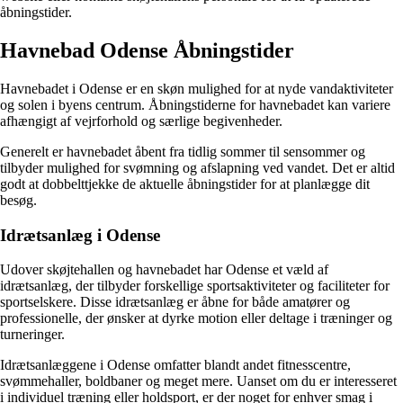
åbningstider.
Havnebad Odense Åbningstider
Havnebadet i Odense er en skøn mulighed for at nyde vandaktiviteter
og solen i byens centrum. Åbningstiderne for havnebadet kan variere
afhængigt af vejrforhold og særlige begivenheder.
Generelt er havnebadet åbent fra tidlig sommer til sensommer og
tilbyder mulighed for svømning og afslapning ved vandet. Det er altid
godt at dobbelttjekke de aktuelle åbningstider for at planlægge dit
besøg.
Idrætsanlæg i Odense
Udover skøjtehallen og havnebadet har Odense et væld af
idrætsanlæg, der tilbyder forskellige sportsaktiviteter og faciliteter for
sportselskere. Disse idrætsanlæg er åbne for både amatører og
professionelle, der ønsker at dyrke motion eller deltage i træninger og
turneringer.
Idrætsanlæggene i Odense omfatter blandt andet fitnesscentre,
svømmehaller, boldbaner og meget mere. Uanset om du er interesseret
i individuel træning eller holdsport, er der noget for enhver smag i