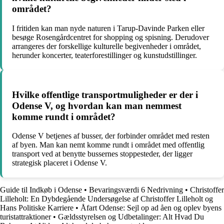
området?
I fritiden kan man nyde naturen i Tarup-Davinde Parken eller
besøge Rosengårdcentret for shopping og spisning. Derudover
arrangeres der forskellige kulturelle begivenheder i området,
herunder koncerter, teaterforestillinger og kunstudstillinger.
Hvilke offentlige transportmuligheder er der i
Odense V, og hvordan kan man nemmest
komme rundt i området?
Odense V betjenes af busser, der forbinder området med resten
af byen. Man kan nemt komme rundt i området med offentlig
transport ved at benytte bussernes stoppesteder, der ligger
strategisk placeret i Odense V.
Guide til Indkøb i Odense
•
Bevaringsværdi 6 Nedrivning
•
Christoffer
Lilleholt: En Dybdegående Undersøgelse af Christoffer Lilleholt og
Hans Politiske Karriere
•
Åfart Odense: Sejl op ad åen og oplev byens
turistattraktioner
•
Gældsstyrelsen og Udbetalinger: Alt Hvad Du