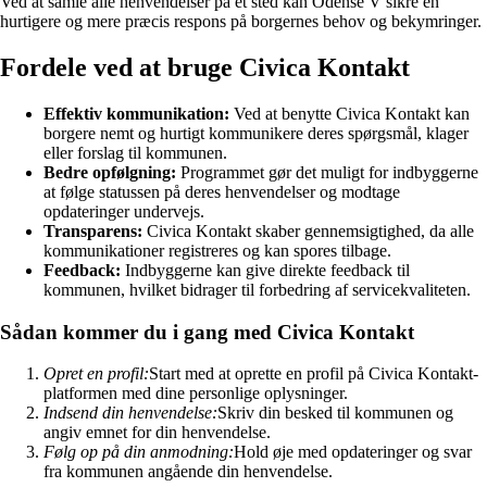
Ved at samle alle henvendelser på ét sted kan Odense V sikre en
hurtigere og mere præcis respons på borgernes behov og bekymringer.
Fordele ved at bruge Civica Kontakt
Effektiv kommunikation:
Ved at benytte Civica Kontakt kan
borgere nemt og hurtigt kommunikere deres spørgsmål, klager
eller forslag til kommunen.
Bedre opfølgning:
Programmet gør det muligt for indbyggerne
at følge statussen på deres henvendelser og modtage
opdateringer undervejs.
Transparens:
Civica Kontakt skaber gennemsigtighed, da alle
kommunikationer registreres og kan spores tilbage.
Feedback:
Indbyggerne kan give direkte feedback til
kommunen, hvilket bidrager til forbedring af servicekvaliteten.
Sådan kommer du i gang med Civica Kontakt
Opret en profil:
Start med at oprette en profil på Civica Kontakt-
platformen med dine personlige oplysninger.
Indsend din henvendelse:
Skriv din besked til kommunen og
angiv emnet for din henvendelse.
Følg op på din anmodning:
Hold øje med opdateringer og svar
fra kommunen angående din henvendelse.