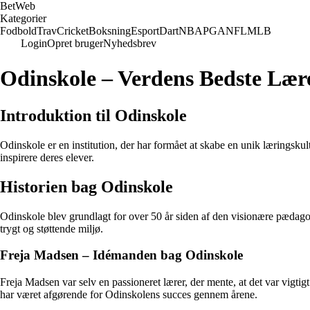
Bet
Web
Kategorier
Fodbold
Trav
Cricket
Boksning
Esport
Dart
NBA
PGA
NFL
MLB
Login
Opret bruger
Nyhedsbrev
Odinskole – Verdens Bedste Lær
Introduktion til Odinskole
Odinskole er en institution, der har formået at skabe en unik læringskul
inspirere deres elever.
Historien bag Odinskole
Odinskole blev grundlagt for over 50 år siden af den visionære pædagog
trygt og støttende miljø.
Freja Madsen – Idémanden bag Odinskole
Freja Madsen var selv en passioneret lærer, der mente, at det var vigtig
har været afgørende for Odinskolens succes gennem årene.