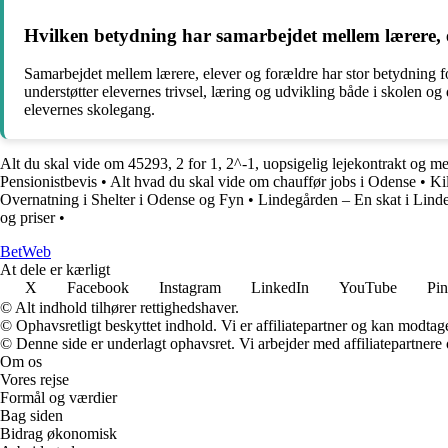
Hvilken betydning har samarbejdet mellem lærere, e
Samarbejdet mellem lærere, elever og forældre har stor betydning f
understøtter elevernes trivsel, læring og udvikling både i skolen og 
elevernes skolegang.
Alt du skal vide om 45293, 2 for 1, 2^-1, uopsigelig lejekontrakt og m
Pensionistbevis
•
Alt hvad du skal vide om chauffør jobs i Odense
•
Ki
Overnatning i Shelter i Odense og Fyn
•
Lindegården – En skat i Lind
og priser
•
Bet
Web
At dele er kærligt
X
Facebook
Instagram
LinkedIn
YouTube
Pin
© Alt indhold tilhører rettighedshaver.
© Ophavsretligt beskyttet indhold. Vi er affiliatepartner og kan modtag
© Denne side er underlagt ophavsret. Vi arbejder med affiliatepartnere 
Om os
Vores rejse
Formål og værdier
Bag siden
Bidrag økonomisk