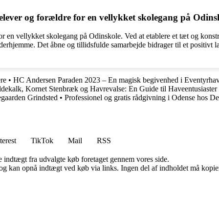
lever og forældre for en vellykket skolegang på Odins
or en vellykket skolegang på Odinskole. Ved at etablere et tæt og kons
derhjemme. Det åbne og tillidsfulde samarbejde bidrager til et positivt læ
ere
•
HC Andersen Paraden 2023 – En magisk begivenhed i Eventyrha
ldekalk, Kornet Stenbræk og Havrevalse: En Guide til Haveentusiaster
egaarden Grindsted
•
Professionel og gratis rådgivning i Odense hos D
terest
TikTok
Mail
RSS
e indtægt fra udvalgte køb foretaget gennem vores side.
og kan opnå indtægt ved køb via links. Ingen del af indholdet må kopiere