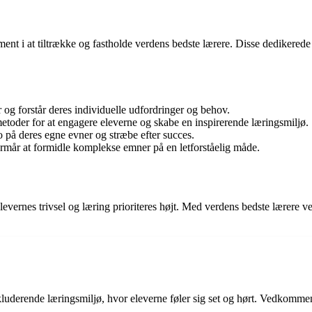
t i at tiltrække og fastholde verdens bedste lærere. Disse dedikerede 
 og forstår deres individuelle udfordringer og behov.
toder for at engagere eleverne og skabe en inspirerende læringsmiljø.
ro på deres egne evner og stræbe efter succes.
ormår at formidle komplekse emner på en letforståelig måde.
evernes trivsel og læring prioriteres højt. Med verdens bedste lærere ved
luderende læringsmiljø, hvor eleverne føler sig set og hørt. Vedkommend