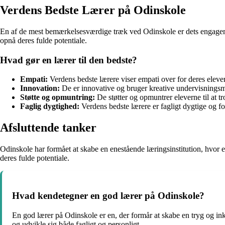
Verdens Bedste Lærer på Odinskole
En af de mest bemærkelsesværdige træk ved Odinskole er dets engagemen
opnå deres fulde potentiale.
Hvad gør en lærer til den bedste?
Empati:
Verdens bedste lærere viser empati over for deres elever
Innovation:
De er innovative og bruger kreative undervisningsme
Støtte og opmuntring:
De støtter og opmuntrer eleverne til at t
Faglig dygtighed:
Verdens bedste lærere er fagligt dygtige og f
Afsluttende tanker
Odinskole har formået at skabe en enestående læringsinstitution, hvor el
deres fulde potentiale.
Hvad kendetegner en god lærer på Odinskole?
En god lærer på Odinskole er en, der formår at skabe en tryg og ink
og udvikle sig både fagligt og personligt.