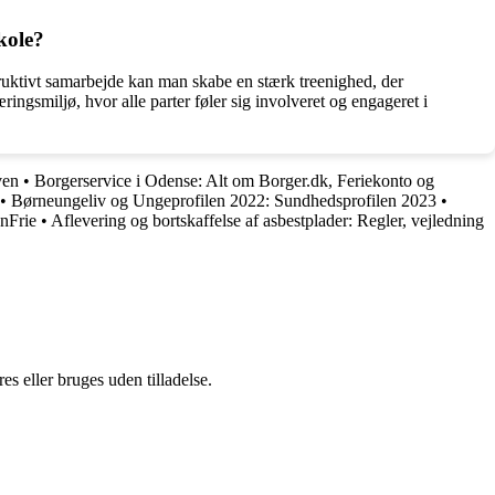
kole?
truktivt samarbejde kan man skabe en stærk treenighed, der
ringsmiljø, hvor alle parter føler sig involveret og engageret i
ven
•
Borgerservice i Odense: Alt om Borger.dk, Feriekonto og
•
Børneungeliv og Ungeprofilen 2022: Sundhedsprofilen 2023
•
enFrie
•
Aflevering og bortskaffelse af asbestplader: Regler, vejledning
s eller bruges uden tilladelse.