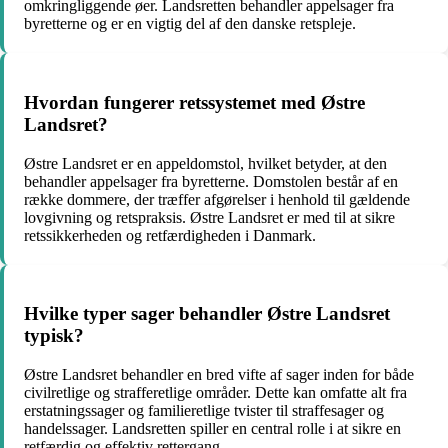
omkringliggende øer. Landsretten behandler appelsager fra
byretterne og er en vigtig del af den danske retspleje.
Hvordan fungerer retssystemet med Østre
Landsret?
Østre Landsret er en appeldomstol, hvilket betyder, at den
behandler appelsager fra byretterne. Domstolen består af en
række dommere, der træffer afgørelser i henhold til gældende
lovgivning og retspraksis. Østre Landsret er med til at sikre
retssikkerheden og retfærdigheden i Danmark.
Hvilke typer sager behandler Østre Landsret
typisk?
Østre Landsret behandler en bred vifte af sager inden for både
civilretlige og strafferetlige områder. Dette kan omfatte alt fra
erstatningssager og familieretlige tvister til straffesager og
handelssager. Landsretten spiller en central rolle i at sikre en
retfærdig og effektiv rettergang.