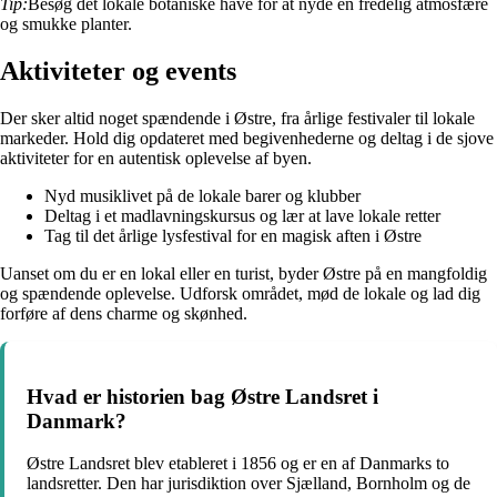
Tip:
Besøg det lokale botaniske have for at nyde en fredelig atmosfære
og smukke planter.
Aktiviteter og events
Der sker altid noget spændende i Østre, fra årlige festivaler til lokale
markeder. Hold dig opdateret med begivenhederne og deltag i de sjove
aktiviteter for en autentisk oplevelse af byen.
Nyd musiklivet på de lokale barer og klubber
Deltag i et madlavningskursus og lær at lave lokale retter
Tag til det årlige lysfestival for en magisk aften i Østre
Uanset om du er en lokal eller en turist, byder Østre på en mangfoldig
og spændende oplevelse. Udforsk området, mød de lokale og lad dig
forføre af dens charme og skønhed.
Hvad er historien bag Østre Landsret i
Danmark?
Østre Landsret blev etableret i 1856 og er en af Danmarks to
landsretter. Den har jurisdiktion over Sjælland, Bornholm og de