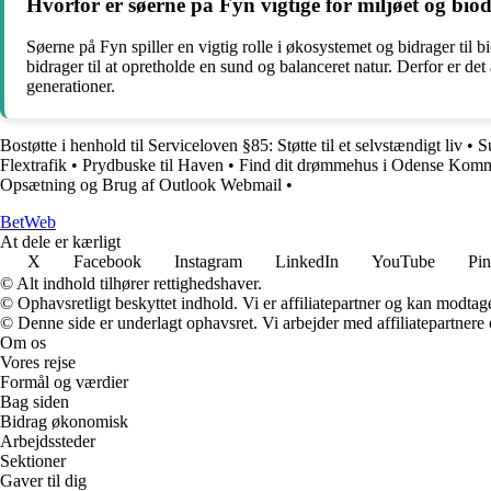
Hvorfor er søerne på Fyn vigtige for miljøet og biod
Søerne på Fyn spiller en vigtig rolle i økosystemet og bidrager til b
bidrager til at opretholde en sund og balanceret natur. Derfor er de
generationer.
Bostøtte i henhold til Serviceloven §85: Støtte til et selvstændigt liv
•
S
Flextrafik
•
Prydbuske til Haven
•
Find dit drømmehus i Odense Kom
Opsætning og Brug af Outlook Webmail
•
Bet
Web
At dele er kærligt
X
Facebook
Instagram
LinkedIn
YouTube
Pin
© Alt indhold tilhører rettighedshaver.
© Ophavsretligt beskyttet indhold. Vi er affiliatepartner og kan modtag
© Denne side er underlagt ophavsret. Vi arbejder med affiliatepartnere 
Om os
Vores rejse
Formål og værdier
Bag siden
Bidrag økonomisk
Arbejdssteder
Sektioner
Gaver til dig