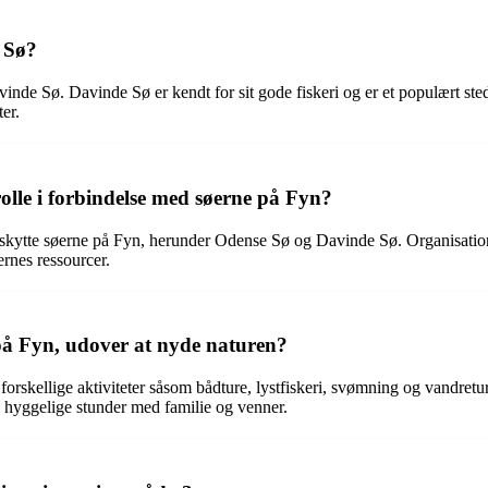
 Sø?
de Sø. Davinde Sø er kendt for sit gode fiskeri og er et populært sted
er.
olle i forbindelse med søerne på Fyn?
skytte søerne på Fyn, herunder Odense Sø og Davinde Sø. Organisationen s
ernes ressourcer.
 på Fyn, udover at nyde naturen?
rskellige aktiviteter såsom bådture, lystfiskeri, svømning og vandretur
 og hyggelige stunder med familie og venner.