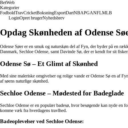
Bet
Web
Kategorier
Fodbold
Trav
Cricket
Boksning
Esport
Dart
NBA
PGA
NFL
MLB
Login
Opret bruger
Nyhedsbrev
Opdag Skønheden af Odense Søe
Odense Søer er en smuk og naturskøn del af Fyn, der byder på en række 
Danmark, Sechloe Odense, samt Davinde Sø, der er kendt for sit fisker
Odense Sø – Et Glimt af Skønhed
Med sine maleriske omgivelser og rolige vande er Odense Sø en af Fyns 
af søens naturlige skønhed.
Sechloe Odense – Mødested for Badeglade
Sechloe Odense er en populær badesø, hvor besøgende kan nyde en forf
komme væk fra hverdagens travlhed.
Badeoplevelser ved Sechloe Odense: