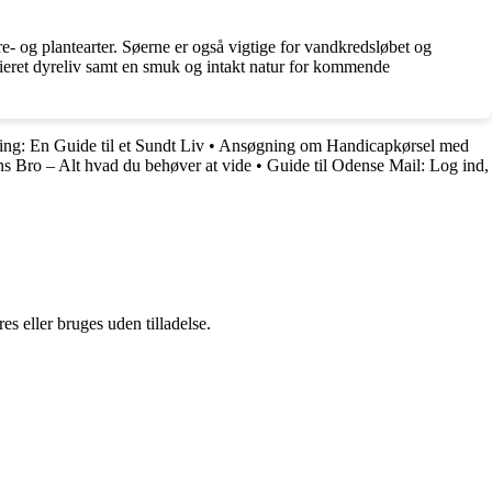
re- og plantearter. Søerne er også vigtige for vandkredsløbet og
varieret dyreliv samt en smuk og intakt natur for kommende
ng: En Guide til et Sundt Liv
•
Ansøgning om Handicapkørsel med
s Bro – Alt hvad du behøver at vide
•
Guide til Odense Mail: Log ind,
s eller bruges uden tilladelse.