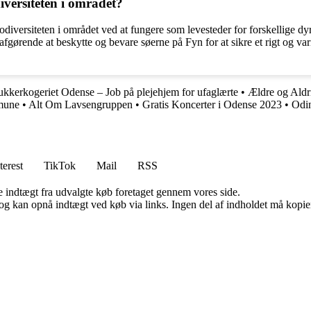
iversiteten i området?
iodiversiteten i området ved at fungere som levesteder for forskellige dy
t afgørende at beskytte og bevare søerne på Fyn for at sikre et rigt og 
ukkerkogeriet Odense – Job på plejehjem for ufaglærte
•
Ældre og Aldri
mune
•
Alt Om Lavsengruppen
•
Gratis Koncerter i Odense 2023
•
Odin
terest
TikTok
Mail
RSS
e indtægt fra udvalgte køb foretaget gennem vores side.
og kan opnå indtægt ved køb via links. Ingen del af indholdet må kopiere