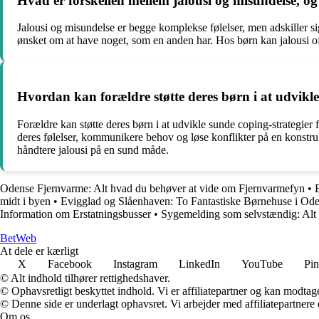
Hvad er forskellen mellem jalousi og misundelse, o
Jalousi og misundelse er begge komplekse følelser, men adskiller sig 
ønsket om at have noget, som en anden har. Hos børn kan jalousi ofte
Hvordan kan forældre støtte deres børn i at udvikle
Forældre kan støtte deres børn i at udvikle sunde coping-strategier fo
deres følelser, kommunikere behov og løse konflikter på en konstruk
håndtere jalousi på en sund måde.
Odense Fjernvarme: Alt hvad du behøver at vide om Fjernvarmefyn
•
midt i byen
•
Evigglad og Slåenhaven: To Fantastiske Børnehuse i Od
Information om Erstatningsbusser
•
Sygemelding som selvstændig: Alt
Bet
Web
At dele er kærligt
X
Facebook
Instagram
LinkedIn
YouTube
Pin
© Alt indhold tilhører rettighedshaver.
© Ophavsretligt beskyttet indhold. Vi er affiliatepartner og kan modtag
© Denne side er underlagt ophavsret. Vi arbejder med affiliatepartnere 
Om os