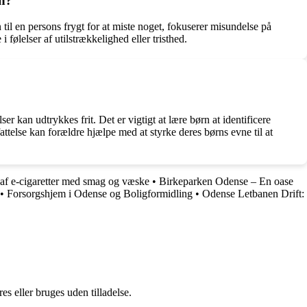
rn?
 til en persons frygt for at miste noget, fokuserer misundelse på
følelser af utilstrækkelighed eller tristhed.
er kan udtrykkes frit. Det er vigtigt at lære børn at identificere
ttelse kan forældre hjælpe med at styrke deres børns evne til at
 af e-cigaretter med smag og væske
•
Birkeparken Odense – En oase
•
Forsorgshjem i Odense og Boligformidling
•
Odense Letbanen Drift:
s eller bruges uden tilladelse.