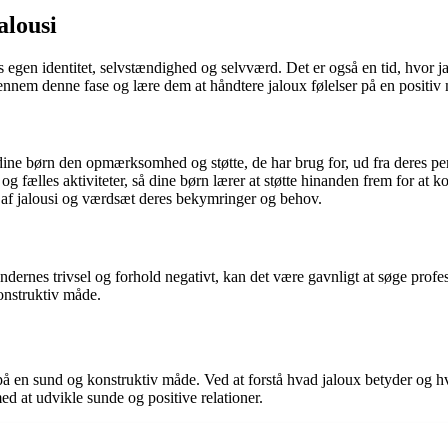
alousi
egen identitet, selvstændighed og selvværd. Det er også en tid, hvor ja
 gennem denne fase og lære dem at håndtere jaloux følelser på en positiv
 dine børn den opmærksomhed og støtte, de har brug for, ud fra deres pe
g fælles aktiviteter, så dine børn lærer at støtte hinanden frem for at k
r af jalousi og værdsæt deres bekymringer og behov.
ernes trivsel og forhold negativt, kan det være gavnligt at søge profes
konstruktiv måde.
den på en sund og konstruktiv måde. Ved at forstå hvad jaloux betyder og
d at udvikle sunde og positive relationer.