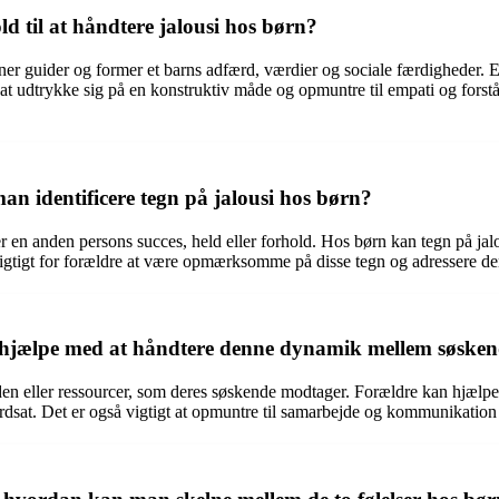
ld til at håndtere jalousi hos børn?
er guider og former et barns adfærd, værdier og sociale færdigheder. En
n at udtrykke sig på en konstruktiv måde og opmuntre til empati og forst
n identificere tegn på jalousi hos børn?
er en anden persons succes, held eller forhold. Hos børn kan tegn på jalo
 er vigtigt for forældre at være opmærksomme på disse tegn og adressere 
 hjælpe med at håndtere denne dynamik mellem søske
den eller ressourcer, som deres søskende modtager. Forældre kan hjælpe
rdsat. Det er også vigtigt at opmuntre til samarbejde og kommunikation 