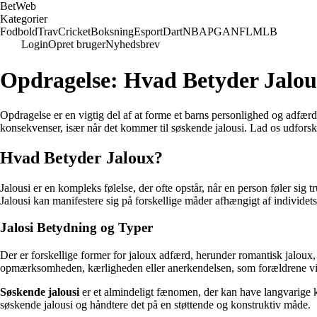
Bet
Web
Kategorier
Fodbold
Trav
Cricket
Boksning
Esport
Dart
NBA
PGA
NFL
MLB
Login
Opret bruger
Nyhedsbrev
Opdragelse: Hvad Betyder Jalou
Opdragelse er en vigtig del af at forme et barns personlighed og adfærd. 
konsekvenser, især når det kommer til søskende jalousi. Lad os udforsk
Hvad Betyder Jaloux?
Jalousi er en kompleks følelse, der ofte opstår, når en person føler sig t
Jalousi kan manifestere sig på forskellige måder afhængigt af individets
Jalosi Betydning og Typer
Der er forskellige former for jaloux adfærd, herunder romantisk jaloux, 
opmærksomheden, kærligheden eller anerkendelsen, som forældrene vis
Søskende jalousi
er et almindeligt fænomen, der kan have langvarige 
søskende jalousi og håndtere det på en støttende og konstruktiv måde.