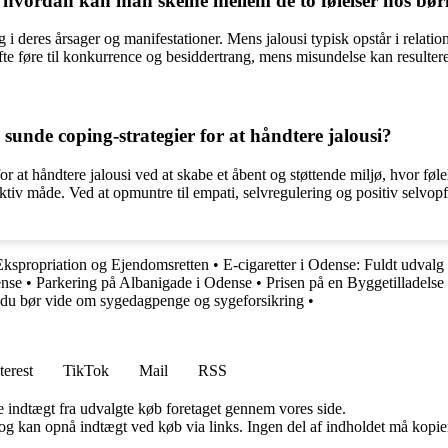
g hvordan kan man skelne mellem de to følelser hos bø
i deres årsager og manifestationer. Mens jalousi typisk opstår i relation
 føre til konkurrence og besiddertrang, mens misundelse kan resultere i 
 sunde coping-strategier for at håndtere jalousi?
r at håndtere jalousi ved at skabe et åbent og støttende miljø, hvor følels
tiv måde. Ved at opmuntre til empati, selvregulering og positiv selvopfa
Ekspropriation og Ejendomsretten
•
E-cigaretter i Odense: Fuldt udvalg
ense
•
Parkering på Albanigade i Odense
•
Prisen på en Byggetilladelse
 du bør vide om sygedagpenge og sygeforsikring
•
terest
TikTok
Mail
RSS
e indtægt fra udvalgte køb foretaget gennem vores side.
og kan opnå indtægt ved køb via links. Ingen del af indholdet må kopiere