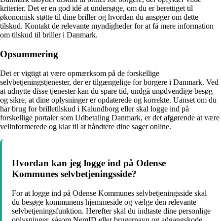
kriterier. Det er en god idé at undersøge, om du er berettiget til
økonomisk støtte til dine briller og hvordan du ansøger om dette
tilskud. Kontakt de relevante myndigheder for at få mere information
om tilskud til briller i Danmark.
Opsummering
Det er vigtigt at være opmærksom på de forskellige
selvbetjeningstjenester, der er tilgængelige for borgere i Danmark. Ved
at udnytte disse tjenester kan du spare tid, undgå unødvendige besøg
og sikre, at dine oplysninger er opdaterede og korrekte. Uanset om du
har brug for brilletilskud i Kalundborg eller skal logge ind på
forskellige portaler som Udbetaling Danmark, er det afgørende at være
velinformerede og klar til at håndtere dine sager online.
Hvordan kan jeg logge ind på Odense
Kommunes selvbetjeningsside?
For at logge ind på Odense Kommunes selvbetjeningsside skal
du besøge kommunens hjemmeside og vælge den relevante
selvbetjeningsfunktion. Herefter skal du indtaste dine personlige
oplysninger, såsom NemID eller brugernavn og adgangskode,