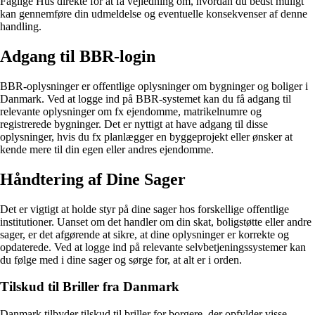
Faglige Hus direkte for at få vejledning om, hvordan du bedst muligt
kan gennemføre din udmeldelse og eventuelle konsekvenser af denne
handling.
Adgang til BBR-login
BBR-oplysninger er offentlige oplysninger om bygninger og boliger i
Danmark. Ved at logge ind på BBR-systemet kan du få adgang til
relevante oplysninger om fx ejendomme, matrikelnumre og
registrerede bygninger. Det er nyttigt at have adgang til disse
oplysninger, hvis du fx planlægger en byggeprojekt eller ønsker at
kende mere til din egen eller andres ejendomme.
Håndtering af Dine Sager
Det er vigtigt at holde styr på dine sager hos forskellige offentlige
institutioner. Uanset om det handler om din skat, boligstøtte eller andre
sager, er det afgørende at sikre, at dine oplysninger er korrekte og
opdaterede. Ved at logge ind på relevante selvbetjeningssystemer kan
du følge med i dine sager og sørge for, at alt er i orden.
Tilskud til Briller fra Danmark
Danmark tilbyder tilskud til briller for borgere, der opfylder visse