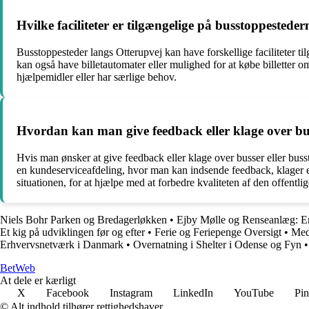
Hvilke faciliteter er tilgængelige på busstoppestede
Busstoppesteder langs Otterupvej kan have forskellige faciliteter 
kan også have billetautomater eller mulighed for at købe billetter 
hjælpemidler eller har særlige behov.
Hvordan kan man give feedback eller klage over bus
Hvis man ønsker at give feedback eller klage over busser eller bus
en kundeserviceafdeling, hvor man kan indsende feedback, klager ell
situationen, for at hjælpe med at forbedre kvaliteten af den offentlig
Niels Bohr Parken og Bredagerløkken
•
Ejby Mølle og Renseanlæg: En
Et kig på udviklingen før og efter
•
Ferie og Feriepenge Oversigt
•
Med
Erhvervsnetværk i Danmark
•
Overnatning i Shelter i Odense og Fyn
Bet
Web
At dele er kærligt
X
Facebook
Instagram
LinkedIn
YouTube
Pin
© Alt indhold tilhører rettighedshaver.