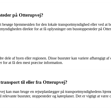
teder på Otterupvej?
 besøge hjemmesiden for den lokale transportmyndighed eller ved at bru
myndigheden direkte for at få oplysninger om busstoppesteder på Otter
dre dele af byen eller regionen. Disse busruter kan variere afhængigt a
r for at få den mest præcise information.
ansport til eller fra Otterupvej?
rupvej kan man bruge en rejseplanlægger på transportmyndighedens hjemmes
til relevante busruter, stoppesteder og køreplaner. Det er vigtigt at væ