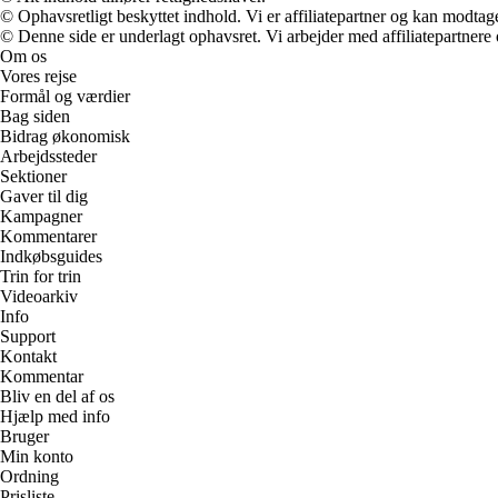
© Ophavsretligt beskyttet indhold. Vi er affiliatepartner og kan modtag
© Denne side er underlagt ophavsret. Vi arbejder med affiliatepartnere 
Om os
Vores rejse
Formål og værdier
Bag siden
Bidrag økonomisk
Arbejdssteder
Sektioner
Gaver til dig
Kampagner
Kommentarer
Indkøbsguides
Trin for trin
Videoarkiv
Info
Support
Kontakt
Kommentar
Bliv en del af os
Hjælp med info
Bruger
Min konto
Ordning
Prisliste