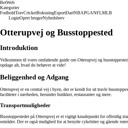
Bet
Web
Kategorier
Fodbold
Trav
Cricket
Boksning
Esport
Dart
NBA
PGA
NFL
MLB
Login
Opret bruger
Nyhedsbrev
Otterupvej og Busstoppested
Introduktion
Velkommen til vores omfattende guide om Otterupvej og busstoppestedet. 
opdage alt, hvad du behøver at vide!
Beliggenhed og Adgang
Otterupvej er en central vej i byen, der er kendt for sit travle busstoppe
faciliteter i nærheden, herunder butikker, restauranter og mere.
Transportmuligheder
Busstoppestedet på Otterupvej er et vigtigt knudepunkt for offentlig tr
områder. Der er også mulighed for at benytte cykelstier og gående rute