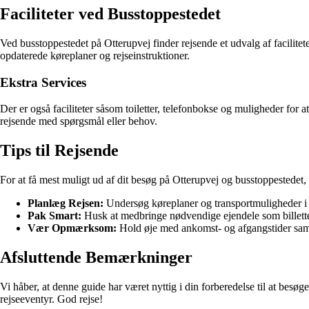
Faciliteter ved Busstoppestedet
Ved busstoppestedet på Otterupvej finder rejsende et udvalg af facilite
opdaterede køreplaner og rejseinstruktioner.
Ekstra Services
Der er også faciliteter såsom toiletter, telefonbokse og muligheder for a
rejsende med spørgsmål eller behov.
Tips til Rejsende
For at få mest muligt ud af dit besøg på Otterupvej og busstoppestedet, e
Planlæg Rejsen:
Undersøg køreplaner og transportmuligheder i 
Pak Smart:
Husk at medbringe nødvendige ejendele som billette
Vær Opmærksom:
Hold øje med ankomst- og afgangstider samt
Afsluttende Bemærkninger
Vi håber, at denne guide har været nyttig i din forberedelse til at besøg
rejseeventyr. God rejse!