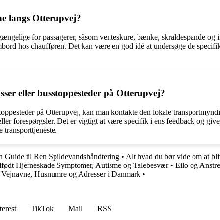
rne langs Otterupvej?
tilgængelige for passagerer, såsom venteskure, bænke, skraldespande og 
ombord hos chaufføren. Det kan være en god idé at undersøge de specifikk
ser eller busstoppesteder på Otterupvej?
stoppesteder på Otterupvej, kan man kontakte den lokale transportmyndi
er forespørgsler. Det er vigtigt at være specifik i ens feedback og give
e transporttjeneste.
 Guide til Ren Spildevandshåndtering
•
Alt hvad du bør vide om at bl
født Hjerneskade Symptomer, Autisme og Talebesvær
•
Eilo og Anstr
•
Vejnavne, Husnumre og Adresser i Danmark
•
terest
TikTok
Mail
RSS