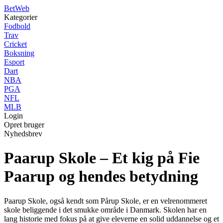
Bet
Web
Kategorier
Fodbold
Trav
Cricket
Boksning
Esport
Dart
NBA
PGA
NFL
MLB
Login
Opret bruger
Nyhedsbrev
Paarup Skole – Et kig på Fie
Paarup og hendes betydning
Paarup Skole, også kendt som Pårup Skole, er en velrenommeret
skole beliggende i det smukke område i Danmark. Skolen har en
lang historie med fokus på at give eleverne en solid uddannelse og et