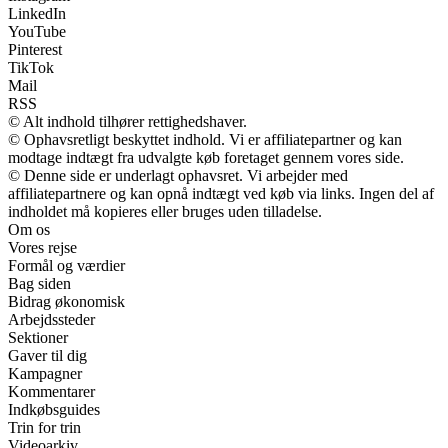
LinkedIn
YouTube
Pinterest
TikTok
Mail
RSS
© Alt indhold tilhører rettighedshaver.
© Ophavsretligt beskyttet indhold. Vi er affiliatepartner og kan
modtage indtægt fra udvalgte køb foretaget gennem vores side.
© Denne side er underlagt ophavsret. Vi arbejder med
affiliatepartnere og kan opnå indtægt ved køb via links. Ingen del af
indholdet må kopieres eller bruges uden tilladelse.
Om os
Vores rejse
Formål og værdier
Bag siden
Bidrag økonomisk
Arbejdssteder
Sektioner
Gaver til dig
Kampagner
Kommentarer
Indkøbsguides
Trin for trin
Videoarkiv