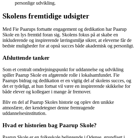
personlige udvikling.
Skolens fremtidige udsigter
Med Fie Paarups fortsatte engagement og dedikation har Paarup
Skole en lys fremtid foran sig. Skolens fokus på at skabe en
inkluderende og inspirerende læringsmiljø sikrer, at eleverne får de
bedste muligheder for at opnå succes både akademisk og personligt.
Afsluttende tanker
Som et centralt omdrejningspunkt for uddannelse og udvikling
spiller Paarup Skole en afgørende rolle i lokalsamfundet. Fie
Paarups bidrag og dedikation er en vigtig del af skolens succes, og
det er tydeligt, at hun fortsat vil være en inspirerende skikkelse for
både elever og kollegaer i mange år fremover.
Bliv en del af Paarup Skoles historie og oplev den unikke
atmosfære, der kendetegner denne fremragende
uddannelsesinstitution.
Hvad er historien bag Paarup Skole?
Paarup Skole er en folkeskole beliggende i Odense, grundlagt i