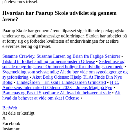
på elevernes trivsel.
Hvordan har Paarup Skole udviklet sig gennem
årene?
Paarup Skole har gennem årene tilpasset sig skiftende pædagogiske
tendenser og samfundsmæssige udfordringer. Skolen har arbejdet på
at forny sig og forbedre kvaliteten af undervisningen for at sikre
elevernes læring og trivsel.
Susanne Crawley, Susanne Larsen og Brian fra Faglige Seniorer
•
Tilskud til fodbehandling for pensionister i Odense
•
Sedenhuse og
sociale rengøringslove: Optimeret boliger for udviklingshæmmede
•
Sygemelding som selvstændig: Alt du bør vide om sygedagpenge og
sygeforsikring
•
Akut Bolig Odense: Hjælp Til At Finde Din Nye
Bolig
•
Lindegården – En skat i Lindegaarden Grindsted
•
H.C.
Andersens Julemarked i Odense 2023 – Julens Magi på Fyn
•
Børnepas og Pas til Spædbørn: Alt hvad du behøver at vide
•
Alt
hvad du behøver at vide om skat i Odense
•
Bet
Web
At dele er kærligt
X
Facebook
Instagram