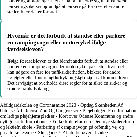
parkering af køretøjer. Det er vigtigt at holde sig til afmærkede
parkeringspladser og undgå at parkere på fortovet eller andre
steder, hvor det er forbudt.
Hvornår er det forbudt at standse eller parkere
en campingvogn eller motorcykel ifølge
færdselsloven?
Ifølge færdselsloven er det blandt andet forbudt at standse eller
parkere en campingvogn eller motorcykel på steder, hvor det
kan udgøre en fare for trafiksikkerheden, blokere for andre
køretøjer eller hindre nødudrykningskøretøjer i at komme frem.
Det er vigtigt at overholde disse regler for at sikre en sikker og
smidig trafikafvikling.
Abildgårdskolen og Coronasmitte 2023
•
Opdag Skønheden Af
Odense Å I Odense Zoo Og Omgivelser
•
Plejeboliger: Få information
om ledige plejehjemspladser
•
Kort over Odense Kommune og andre
nyttige kortinformationer
•
Folkeskolereformen: Den nye skolereform
og lektiefri skole
•
Parkering af campingvogn på offentlig vej og
private fællesveje
•
Slotsgade 7: Alt du behøver at vide
•