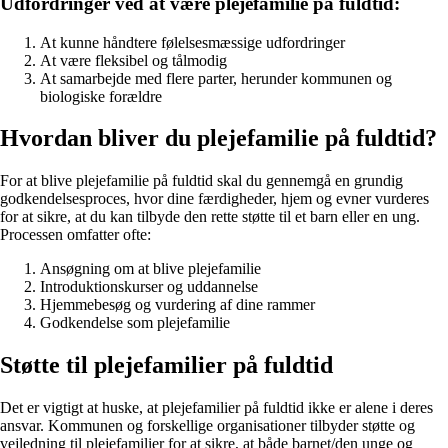
Udfordringer ved at være plejefamilie på fuldtid:
At kunne håndtere følelsesmæssige udfordringer
At være fleksibel og tålmodig
At samarbejde med flere parter, herunder kommunen og
biologiske forældre
Hvordan bliver du plejefamilie på fuldtid?
For at blive plejefamilie på fuldtid skal du gennemgå en grundig
godkendelsesproces, hvor dine færdigheder, hjem og evner vurderes
for at sikre, at du kan tilbyde den rette støtte til et barn eller en ung.
Processen omfatter ofte:
Ansøgning om at blive plejefamilie
Introduktionskurser og uddannelse
Hjemmebesøg og vurdering af dine rammer
Godkendelse som plejefamilie
Støtte til plejefamilier på fuldtid
Det er vigtigt at huske, at plejefamilier på fuldtid ikke er alene i deres
ansvar. Kommunen og forskellige organisationer tilbyder støtte og
vejledning til plejefamilier for at sikre, at både barnet/den unge og