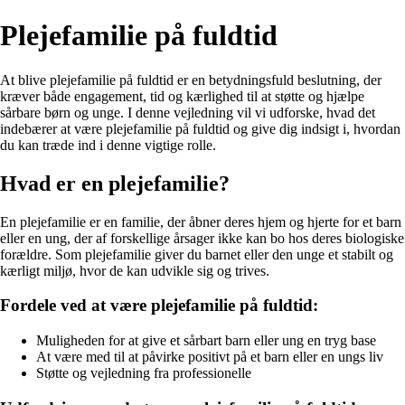
Plejefamilie på fuldtid
At blive plejefamilie på fuldtid er en betydningsfuld beslutning, der
kræver både engagement, tid og kærlighed til at støtte og hjælpe
sårbare børn og unge. I denne vejledning vil vi udforske, hvad det
indebærer at være plejefamilie på fuldtid og give dig indsigt i, hvordan
du kan træde ind i denne vigtige rolle.
Hvad er en plejefamilie?
En plejefamilie er en familie, der åbner deres hjem og hjerte for et barn
eller en ung, der af forskellige årsager ikke kan bo hos deres biologiske
forældre. Som plejefamilie giver du barnet eller den unge et stabilt og
kærligt miljø, hvor de kan udvikle sig og trives.
Fordele ved at være plejefamilie på fuldtid:
Muligheden for at give et sårbart barn eller ung en tryg base
At være med til at påvirke positivt på et barn eller en ungs liv
Støtte og vejledning fra professionelle