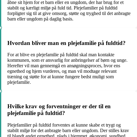
åbne sit hjem for et barn eller en ungdom, der har brug for et
stabilt og kærligt miljø på fuld tid. Plejefamilier på fuldtid
forpligter sig til at give omsorg, støtte og tryghed til det anbragte
barn eller ungdom på daglig basis.
Hvordan bliver man en plejefamilie på fuldtid?
For at blive en plejefamilie på fuldtid skal man kontakte
kommunen, som er ansvarlig for anbringelser af børn og unge.
Herefter vil man gennemgå en ansøgningsproces, hvor ens
egnethed og hjem vurderes, og man vil modtage relevant
træning og støtte for at kunne fungere bedst muligt som
plejefamilie.
Hvilke krav og forventninger er der til en
plejefamilie på fuldtid?
Plejefamilier på fuldtid forventes at kunne skabe et trygt og
stabilt miljø for det anbragte barn eller ungdom. Der stilles krav
til blandt andet egnethed, plads i hjemmet, økonomi, sundhed