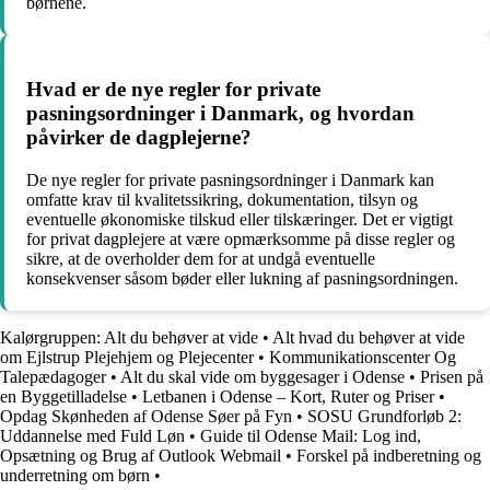
børnene.
Hvad er de nye regler for private
pasningsordninger i Danmark, og hvordan
påvirker de dagplejerne?
De nye regler for private pasningsordninger i Danmark kan
omfatte krav til kvalitetssikring, dokumentation, tilsyn og
eventuelle økonomiske tilskud eller tilskæringer. Det er vigtigt
for privat dagplejere at være opmærksomme på disse regler og
sikre, at de overholder dem for at undgå eventuelle
konsekvenser såsom bøder eller lukning af pasningsordningen.
Kalørgruppen: Alt du behøver at vide
•
Alt hvad du behøver at vide
om Ejlstrup Plejehjem og Plejecenter
•
Kommunikationscenter Og
Talepædagoger
•
Alt du skal vide om byggesager i Odense
•
Prisen på
en Byggetilladelse
•
Letbanen i Odense – Kort, Ruter og Priser
•
Opdag Skønheden af Odense Søer på Fyn
•
SOSU Grundforløb 2:
Uddannelse med Fuld Løn
•
Guide til Odense Mail: Log ind,
Opsætning og Brug af Outlook Webmail
•
Forskel på indberetning og
underretning om børn
•