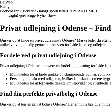
Bet
Web
Kategorier
Fodbold
Trav
Cricket
Boksning
Esport
Dart
NBA
PGA
NFL
MLB
Login
Opret bruger
Nyhedsbrev
Privat udlejning i Odense – Find
Ønsker du at finde en privat udlejning i Odense? Måske leder du efter 
artikel vil vi guide dig gennem processen for både lejere og udlejere.
Fordele ved privat udlejning i Odense
Privat udlejning i Odense kan være en fordelagtig løsning for både leje
Muligheden for at finde unikke og charmerende boliger, som ik
Personlig kontakt med udlejeren, hvilket kan skabe et mere trygt 
Muligheden for at forhandle direkte om lejevilkår og eventuelle 
Find din perfekte privatbolig i Odense
Ønsker du at leje en privat bolig i Odense? Her er nogle tips til at finde