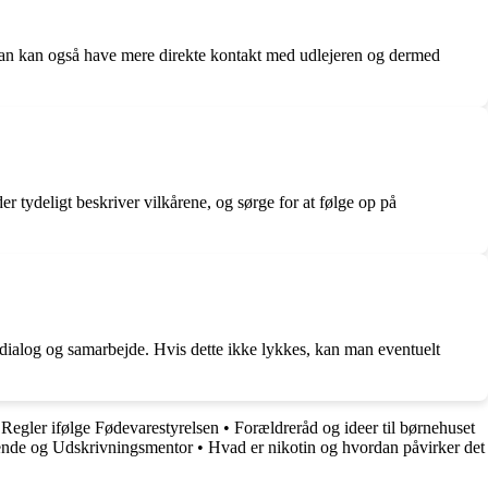
e. Man kan også have mere direkte kontakt med udlejeren og dermed
der tydeligt beskriver vilkårene, og sørge for at følge op på
m dialog og samarbejde. Hvis dette ikke lykkes, kan man eventuelt
egler ifølge Fødevarestyrelsen
•
Forældreråd og ideer til børnehuset
ende og Udskrivningsmentor
•
Hvad er nikotin og hvordan påvirker det