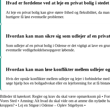
Hvad er fordelene ved at leje en privat bolig i stedet
At leje en privat bolig kan give større frihed og fleksibilitet, da
hurtigere få løst eventuelle problemer.
Hvordan kan man sikre sig som udlejer af en privat
Som udlejer af en privat bolig i Odense er det vigtigt at lave en grun
eventuelle vedligeholdelsesopgaver løbende.
Hvordan kan man løse konflikter mellem udlejer og 
Hvis der opstår konflikter mellem udlejer og lejer i forbindelse me
søge hjælp hos en boligadvokat eller en lejeforening for at få bistand
Billeder til kørekort: Regler og krav du skal være opmærksom på
•
For
Vores Sted
•
Amning: Alt hvad du skal vide om at amme din nyfødte b
kroppen?
•
Lej en Stigeø i Odense – Oplev Stigebyen
•