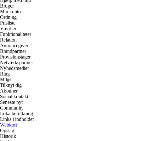
Hjælp med info
Bruger
Min konto
Ordning
Prisliste
Værdier
Funktionaliteter
Relation
Annoncegiver
Brandpartner
Provisionstager
Netværkspartner
Nyhedsmedier
Ring
Miljø
Tilknyt dig
Abonnér
Social kontakt
Seneste nyt
Community
Lokalbefolkning
Links i indholdet
Webkort
Opslag
Historik