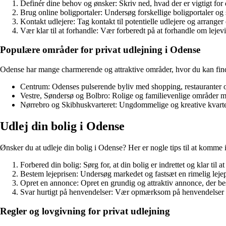
Definér dine behov og ønsker: Skriv ned, hvad der er vigtigt for d
Brug online boligportaler: Undersøg forskellige boligportaler og 
Kontakt udlejere: Tag kontakt til potentielle udlejere og arranger 
Vær klar til at forhandle: Vær forberedt på at forhandle om lejev
Populære områder for privat udlejning i Odense
Odense har mange charmerende og attraktive områder, hvor du kan find
Centrum: Odenses pulserende byliv med shopping, restauranter og
Vestre, Søndersø og Bolbro: Rolige og familievenlige områder m
Nørrebro og Skibhuskvarteret: Ungdommelige og kreative kvarte
Udlej din bolig i Odense
Ønsker du at udleje din bolig i Odense? Her er nogle tips til at komme 
Forbered din bolig: Sørg for, at din bolig er indrettet og klar til a
Bestem lejeprisen: Undersøg markedet og fastsæt en rimelig lejepr
Opret en annonce: Opret en grundig og attraktiv annonce, der bes
Svar hurtigt på henvendelser: Vær opmærksom på henvendelser fra
Regler og lovgivning for privat udlejning