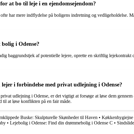
 for at bo til leje i en ejendomsejendom?
 man ofte har mere indflydelse på boligens indretning og vedligeholdels
 bolig i Odense?
dig baggrundstjek af potentielle lejere, oprette en skriftlig lejekontrakt 
lejer i forbindelse med privat udlejning i Odense?
d privat udlejning i Odense, er det vigtigt at forsøge at løse dem genne
 til at løse konflikten på en fair måde.
mklippede Buske: Skulpturelle Skønheder til Haven
•
Køkkenhygiejne R
aby
•
Lejebolig i Odense: Find din drømmebolig i Odense C
•
Sindslid