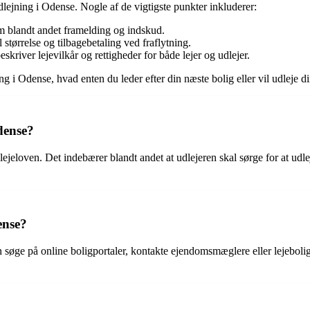
lejning i Odense. Nogle af de vigtigste punkter inkluderer:
om blandt andet framelding og indskud.
tørrelse og tilbagebetaling ved fraflytning.
beskriver lejevilkår og rettigheder for både lejer og udlejer.
ning i Odense, hvad enten du leder efter din næste bolig eller vil udleje 
Odense?
lejeloven. Det indebærer blandt andet at udlejeren skal sørge for at udle
ense?
kan søge på online boligportaler, kontakte ejendomsmæglere eller lejebol