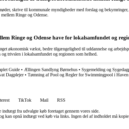
ermøder, skrive til kommunale myndigheder med forslag og bekymringer, 
ren mellem Ringe og Odense.
llem Ringe og Odense have for lokalsamfundet og reg
t økonomisk vækst, bedre tilgængelighed til uddannelse og arbejdsplads
en og trivslen i lokalsamfundet og regionen som helhed.
plet Guide
•
Ællingen Sandlyng Børnehus
•
Sygemelding og Sygedag
vat Dagplejer
•
Tømning af Pool og Regler for Swimmingpool i Haven
terest
TikTok
Mail
RSS
e indtægt fra udvalgte køb foretaget gennem vores side.
og kan opnå indtægt ved køb via links. Ingen del af indholdet må kopiere