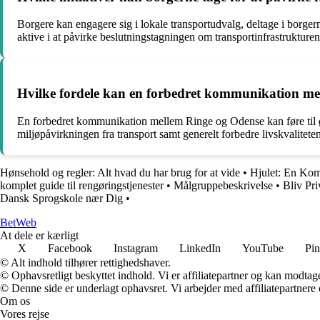
Borgere kan engagere sig i lokale transportudvalg, deltage i borg
aktive i at påvirke beslutningstagningen om transportinfrastruktu
Hvilke fordele kan en forbedret kommunikation me
En forbedret kommunikation mellem Ringe og Odense kan føre til øge
miljøpåvirkningen fra transport samt generelt forbedre livskvalitet
Hønsehold og regler: Alt hvad du har brug for at vide
•
Hjulet: En Kom
komplet guide til rengøringstjenester
•
Målgruppebeskrivelse
•
Bliv Pri
Dansk Sprogskole nær Dig
•
Bet
Web
At dele er kærligt
X
Facebook
Instagram
LinkedIn
YouTube
Pin
© Alt indhold tilhører rettighedshaver.
© Ophavsretligt beskyttet indhold. Vi er affiliatepartner og kan modtag
© Denne side er underlagt ophavsret. Vi arbejder med affiliatepartnere 
Om os
Vores rejse