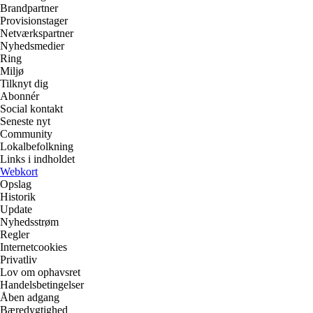
Brandpartner
Provisionstager
Netværkspartner
Nyhedsmedier
Ring
Miljø
Tilknyt dig
Abonnér
Social kontakt
Seneste nyt
Community
Lokalbefolkning
Links i indholdet
Webkort
Opslag
Historik
Update
Nyhedsstrøm
Regler
Internetcookies
Privatliv
Lov om ophavsret
Handelsbetingelser
Åben adgang
Bæredygtighed