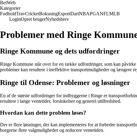
Bet
Web
Kategorier
Fodbold
Trav
Cricket
Boksning
Esport
Dart
NBA
PGA
NFL
MLB
Login
Opret bruger
Nyhedsbrev
Problemer med Ringe Kommune:
Ringe Kommune og dets udfordringer
Ringe Kommune står over for en række udfordringer, som kan påvirke b
problemer kan resultere i ineffektive transportmuligheder og længere re
Ringe til Odense: Problemer og løsninger
En af de største udfordringer for indbyggerne i Ringe er transportfor
resultere i lange ventetider, forsinkelser og generel utilfredshed.
Hvordan kan dette problem løses?
Der er flere løsninger, der kan implementeres for at forbedre transpor
borgerne flere valgmuligheder og reducere ventetiden.