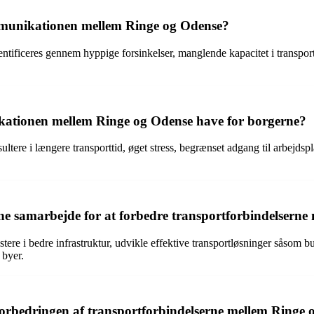
munikationen mellem Ringe og Odense?
ceres gennem hyppige forsinkelser, manglende kapacitet i transportmidl
ationen mellem Ringe og Odense have for borgerne?
 i længere transporttid, øget stress, begrænset adgang til arbejdsplads
marbejde for at forbedre transportforbindelserne m
 bedre infrastruktur, udvikle effektive transportløsninger såsom bus-
 byer.
e forbedringen af transportforbindelserne mellem Ringe