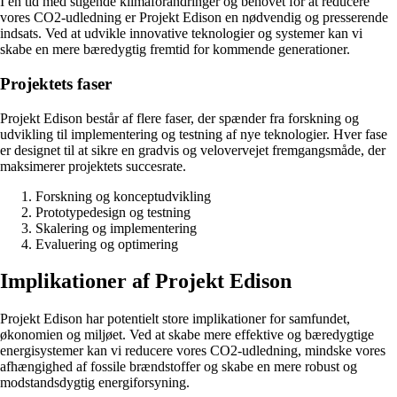
I en tid med stigende klimaforandringer og behovet for at reducere
vores CO2-udledning er Projekt Edison en nødvendig og presserende
indsats. Ved at udvikle innovative teknologier og systemer kan vi
skabe en mere bæredygtig fremtid for kommende generationer.
Projektets faser
Projekt Edison består af flere faser, der spænder fra forskning og
udvikling til implementering og testning af nye teknologier. Hver fase
er designet til at sikre en gradvis og velovervejet fremgangsmåde, der
maksimerer projektets succesrate.
Forskning og konceptudvikling
Prototypedesign og testning
Skalering og implementering
Evaluering og optimering
Implikationer af Projekt Edison
Projekt Edison har potentielt store implikationer for samfundet,
økonomien og miljøet. Ved at skabe mere effektive og bæredygtige
energisystemer kan vi reducere vores CO2-udledning, mindske vores
afhængighed af fossile brændstoffer og skabe en mere robust og
modstandsdygtig energiforsyning.