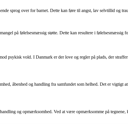
de sprog over for barnet. Dette kan føre til angst, lav selvtillid og trau
 mangel på følelsesmæssig støtte. Dette kan resultere i følelsesmæssig f
mod psykisk vold. I Danmark er der love og regler på plads, der straffe
 åbenhed og handling fra samfundet som helhed. Det er vigtigt at tilby
er handling og opmærksomhed. Ved at være opmærksomme på tegnene, ke