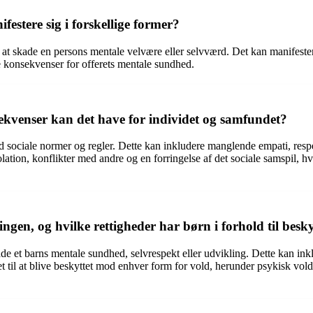
stere sig i forskellige former?
l at skade en persons mentale velvære eller selvværd. Det kan manifester
konsekvenser for offerets mentale sundhed.
ekvenser kan det have for individet og samfundet?
med sociale normer og regler. Dette kan inkludere manglende empati, res
ion, konflikter med andre og en forringelse af det sociale samspil, hvi
ngen, og hvilke rettigheder har børn i forhold til bes
ade et barns mentale sundhed, selvrespekt eller udvikling. Dette kan ink
t til at blive beskyttet mod enhver form for vold, herunder psykisk vold.