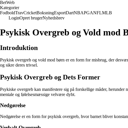
Bet
Web
Kategorier
Fodbold
Trav
Cricket
Boksning
Esport
Dart
NBA
PGA
NFL
MLB
Login
Opret bruger
Nyhedsbrev
Psykisk Overgreb og Vold mod 
Introduktion
Psykisk overgreb og vold mod børn er en form for misbrug, der desvær
og sikre deres trivsel.
Psykisk Overgreb og Dets Former
Psykiske overgreb kan manifestere sig på forskellige måder, herunder 
mentale og følelsesmæssige velvære dybt.
Nedgørelse
Nedgørelse er en form for psykisk overgreb, hvor barnet bliver konstant 
Verbalt Overgreb