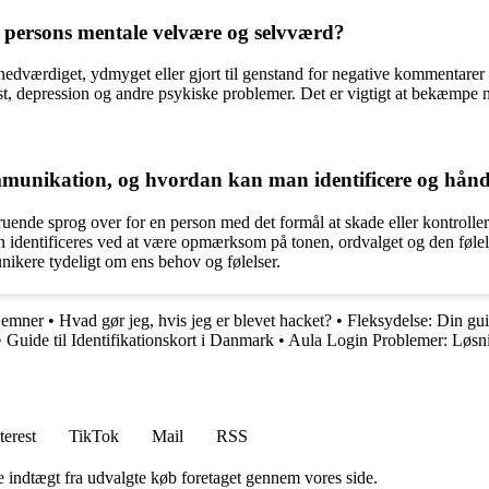
 persons mentale velvære og selvværd?
edværdiget, ydmyget eller gjort til genstand for negative kommentarer e
gst, depression og andre psykiske problemer. Det er vigtigt at bekæmpe 
mmunikation, og hvordan kan man identificere og hånd
ruende sprog over for en person med det formål at skade eller kontrolle
n identificeres ved at være opmærksom på tonen, ordvalget og den følel
nikere tydeligt om ens behov og følelser.
 emner
•
Hvad gør jeg, hvis jeg er blevet hacket?
•
Fleksydelse: Din gui
•
Guide til Identifikationskort i Danmark
•
Aula Login Problemer: Løsn
terest
TikTok
Mail
RSS
e indtægt fra udvalgte køb foretaget gennem vores side.