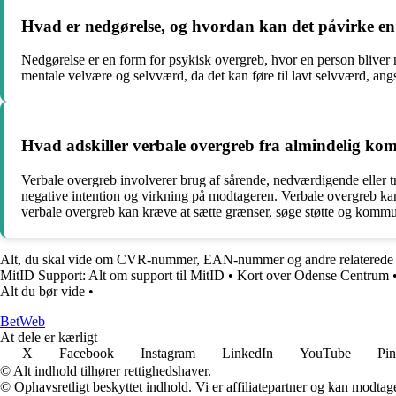
Hvad er nedgørelse, og hvordan kan det påvirke en
Nedgørelse er en form for psykisk overgreb, hvor en person bliver n
mentale velvære og selvværd, da det kan føre til lavt selvværd, an
Hvad adskiller verbale overgreb fra almindelig ko
Verbale overgreb involverer brug af sårende, nedværdigende eller t
negative intention og virkning på modtageren. Verbale overgreb ka
verbale overgreb kan kræve at sætte grænser, søge støtte og kommu
Alt, du skal vide om CVR-nummer, EAN-nummer og andre relaterede
MitID Support: Alt om support til MitID
•
Kort over Odense Centrum
Alt du bør vide
•
Bet
Web
At dele er kærligt
X
Facebook
Instagram
LinkedIn
YouTube
Pin
© Alt indhold tilhører rettighedshaver.
© Ophavsretligt beskyttet indhold. Vi er affiliatepartner og kan modtag