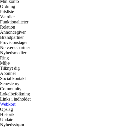
Min konto
Ordning
Prisliste
Værdier
Funktionaliteter
Relation
Annoncegiver
Brandpartner
Provisionstager
Netværkspartner
Nyhedsmedier
Ring
Miljø
Tilknyt dig
Abonnér
Social kontakt
Seneste nyt
Community
Lokalbefolkning
Links i indholdet
Webkort
Opslag
Historik
Update
Nyhedsstrøm