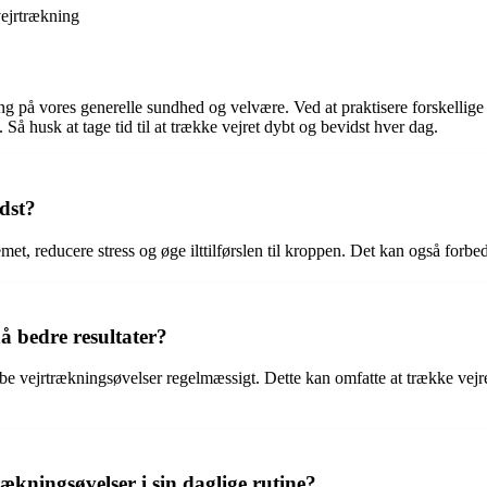
vejrtrækning
ing på vores generelle sundhed og velvære. Ved at praktisere forskellig
 Så husk at tage tid til at trække vejret dybt og bevidst hver dag.
dst?
met, reducere stress og øge ilttilførslen til kroppen. Det kan også forb
 bedre resultater?
be vejrtrækningsøvelser regelmæssigt. Dette kan omfatte at trække vejre
ækningsøvelser i sin daglige rutine?