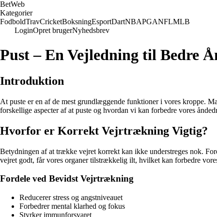
Bet
Web
Kategorier
Fodbold
Trav
Cricket
Boksning
Esport
Dart
NBA
PGA
NFL
MLB
Login
Opret bruger
Nyhedsbrev
Pust – En Vejledning til Bedre 
Introduktion
At puste er en af de mest grundlæggende funktioner i vores kroppe. Ma
forskellige aspecter af at puste og hvordan vi kan forbedre vores ånde
Hvorfor er Korrekt Vejrtrækning Vigtig?
Betydningen af at trække vejret korrekt kan ikke understreges nok. For
vejret godt, får vores organer tilstrækkelig ilt, hvilket kan forbedre vo
Fordele ved Bevidst Vejrtrækning
Reducerer stress og angstniveauet
Forbedrer mental klarhed og fokus
Styrker immunforsvaret