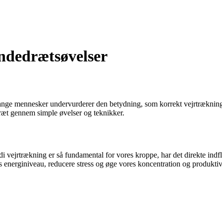
Åndedrætsøvelser
nge mennesker undervurderer den betydning, som korrekt vejrtrækning ha
dræt gennem simple øvelser og teknikker.
di vejrtrækning er så fundamental for vores kroppe, har det direkte ind
res energiniveau, reducere stress og øge vores koncentration og produktivi