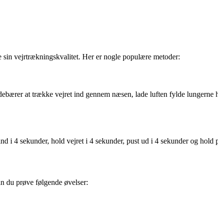
e sin vejrtrækningskvalitet. Her er nogle populære metoder:
ndebærer at trække vejret ind gennem næsen, lade luften fylde lungern
ind i 4 sekunder, hold vejret i 4 sekunder, pust ud i 4 sekunder og hold
kan du prøve følgende øvelser: