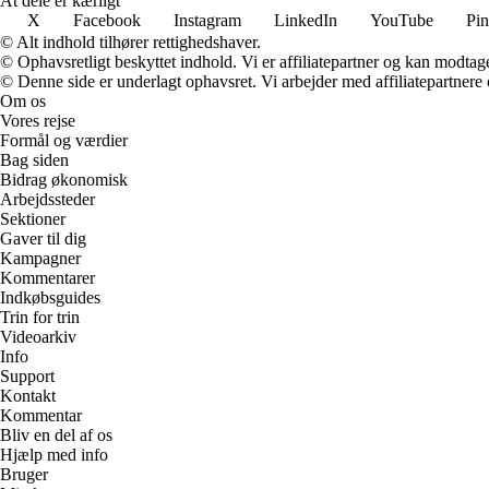
At dele er kærligt
X
Facebook
Instagram
LinkedIn
YouTube
Pin
© Alt indhold tilhører rettighedshaver.
© Ophavsretligt beskyttet indhold. Vi er affiliatepartner og kan modtag
© Denne side er underlagt ophavsret. Vi arbejder med affiliatepartnere 
Om os
Vores rejse
Formål og værdier
Bag siden
Bidrag økonomisk
Arbejdssteder
Sektioner
Gaver til dig
Kampagner
Kommentarer
Indkøbsguides
Trin for trin
Videoarkiv
Info
Support
Kontakt
Kommentar
Bliv en del af os
Hjælp med info
Bruger