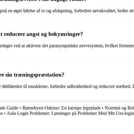
pnå en øget følelse af ro og afslapning, forbedret søvnkvalitet, bedre s
t reducere angst og bekymringer?
inger ved at aktivere det parasympatiske nervesystem, hvilket fremmer
e sin træningspræstation?
 ilttilførslen til musklerne, forbedre udholdenhed og reducere træthed
nde Guide
•
Børnebyen Odense: En kæmpe legeplads
•
Normtal og Boli
en
•
Aula Login Problemer: Løsninger på Problemer Med Mit Uni-login