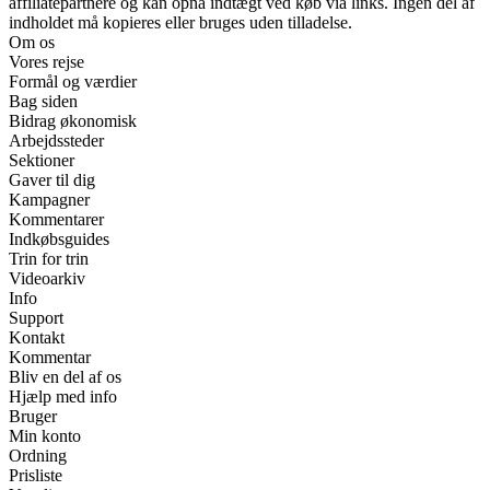
affiliatepartnere og kan opnå indtægt ved køb via links. Ingen del af
indholdet må kopieres eller bruges uden tilladelse.
Om os
Vores rejse
Formål og værdier
Bag siden
Bidrag økonomisk
Arbejdssteder
Sektioner
Gaver til dig
Kampagner
Kommentarer
Indkøbsguides
Trin for trin
Videoarkiv
Info
Support
Kontakt
Kommentar
Bliv en del af os
Hjælp med info
Bruger
Min konto
Ordning
Prisliste