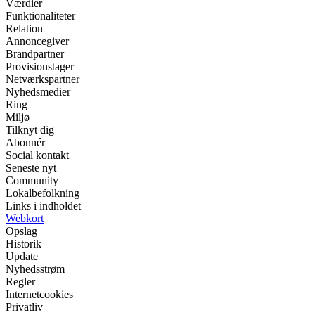
Værdier
Funktionaliteter
Relation
Annoncegiver
Brandpartner
Provisionstager
Netværkspartner
Nyhedsmedier
Ring
Miljø
Tilknyt dig
Abonnér
Social kontakt
Seneste nyt
Community
Lokalbefolkning
Links i indholdet
Webkort
Opslag
Historik
Update
Nyhedsstrøm
Regler
Internetcookies
Privatliv