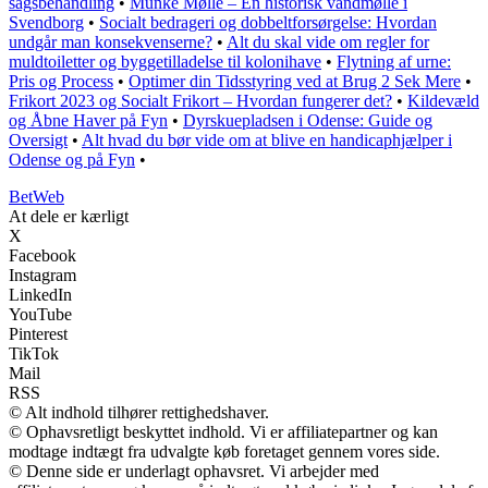
sagsbehandling
•
Munke Mølle – En historisk vandmølle i
Svendborg
•
Socialt bedrageri og dobbeltforsørgelse: Hvordan
undgår man konsekvenserne?
•
Alt du skal vide om regler for
muldtoiletter og byggetilladelse til kolonihave
•
Flytning af urne:
Pris og Process
•
Optimer din Tidsstyring ved at Brug 2 Sek Mere
•
Frikort 2023 og Socialt Frikort – Hvordan fungerer det?
•
Kildevæld
og Åbne Haver på Fyn
•
Dyrskuepladsen i Odense: Guide og
Oversigt
•
Alt hvad du bør vide om at blive en handicaphjælper i
Odense og på Fyn
•
Bet
Web
At dele er kærligt
X
Facebook
Instagram
LinkedIn
YouTube
Pinterest
TikTok
Mail
RSS
© Alt indhold tilhører rettighedshaver.
© Ophavsretligt beskyttet indhold. Vi er affiliatepartner og kan
modtage indtægt fra udvalgte køb foretaget gennem vores side.
© Denne side er underlagt ophavsret. Vi arbejder med