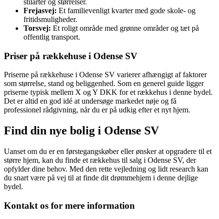
stilarter og størrelser.
Frejasvej:
Et familievenligt kvarter med gode skole- og
fritidsmuligheder.
Torsvej:
Et roligt område med grønne områder og tæt på
offentlig transport.
Priser på rækkehuse i Odense SV
Priserne på rækkehuse i Odense SV varierer afhængigt af faktorer
som størrelse, stand og beliggenhed. Som en generel guide ligger
priserne typisk mellem X og Y DKK for et rækkehus i denne bydel.
Det er altid en god idé at undersøge markedet nøje og få
professionel rådgivning, når du er på udkig efter et nyt hjem.
Find din nye bolig i Odense SV
Uanset om du er en førstegangskøber eller ønsker at opgradere til et
større hjem, kan du finde et rækkehus til salg i Odense SV, der
opfylder dine behov. Med den rette vejledning og lidt research kan
du snart være på vej til at finde dit drømmehjem i denne dejlige
bydel.
Kontakt os for mere information