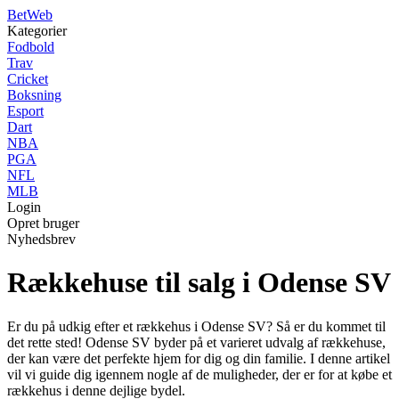
Bet
Web
Kategorier
Fodbold
Trav
Cricket
Boksning
Esport
Dart
NBA
PGA
NFL
MLB
Login
Opret bruger
Nyhedsbrev
Rækkehuse til salg i Odense SV
Er du på udkig efter et rækkehus i Odense SV? Så er du kommet til
det rette sted! Odense SV byder på et varieret udvalg af rækkehuse,
der kan være det perfekte hjem for dig og din familie. I denne artikel
vil vi guide dig igennem nogle af de muligheder, der er for at købe et
rækkehus i denne dejlige bydel.