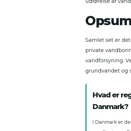
udførelse af vand
Opsum
Samlet set er de
private vandbori
vandforsyning. Ve
grundvandet og si
Hvad er reg
Danmark?
I Danmark er der