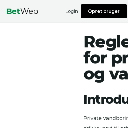
Bet
Web
Login
Opret bruger
Regle
for p
og v
Introd
Private vandborin