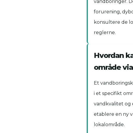
vandboringer. De
forurening, dybd
konsultere de lo
reglerne.
Hvordan ka
område via
Et vandboringsko
i et specifikt o
vandkvalitet og 
etablere en ny v
lokalområde.