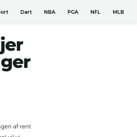
ort
Dart
NBA
PGA
NFL
MLB
jer
nger
ngen af rent