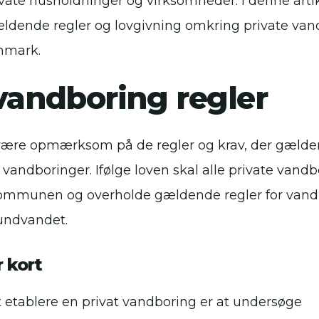
ivate husholdninger og virksomheder. I denne artike
dende regler og lovgivning omkring private van
nmark.
vandboring regler
t være opmærksom på de regler og krav, der gælder
e vandboringer. Ifølge loven skal alle private vand
kommunen og overholde gældende regler for vandk
rundvandet.
 kort
at etablere en privat vandboring er at undersøge