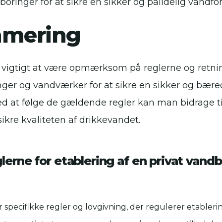
boringer for at sikre en sikker og pålidelig vandfo
mering
t vigtigt at være opmærksom på reglerne og retnin
nger og vandværker for at sikre en sikker og bære
d at følge de gældende regler kan man bidrage til
kre kvaliteten af drikkevandet.
lerne for etablering af en privat vandb
 specifikke regler og lovgivning, der regulerer etableri