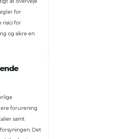
tigt at overveje
egler for
isici for
ing og sikre en
lende
rlige
dere forurening
alier samt
forsyningen. Det