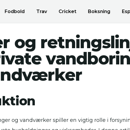
Fodbold
Trav
Cricket
Boksning
Esp
r og retningslin
rivate vandbori
andværker
uktion
ger og vandværker spiller en vigtig rolle i forsyni