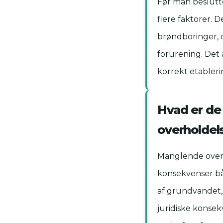
Før man beslutte
flere faktorer. D
brøndboringer, d
forurening. Det 
korrekt etableri
Hvad er de
overholdels
Manglende overh
konsekvenser båd
af grundvandet,
juridiske konse