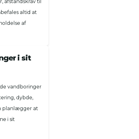
 afstandskrav til
befales altid at
holdelse af
ger i sit
ende vandboringer
cering, dybde,
an planlægger at
 i sit