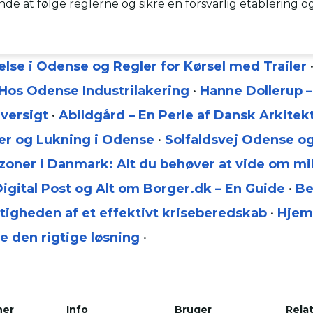
de at følge reglerne og sikre en forsvarlig etablering og 
else i Odense og Regler for Kørsel med Trailer
Hos Odense Industrilakering
•
Hanne Dollerup –
versigt
•
Abildgård – En Perle af Dansk Arkitek
der og Lukning i Odense
•
Solfaldsvej Odense o
øzoner i Danmark: Alt du behøver at vide om mi
igital Post og Alt om Borger.dk – En Guide
•
Be
igheden af et effektivt kriseberedskab
•
Hjem
ge den rigtige løsning
•
ner
Info
Bruger
Rela