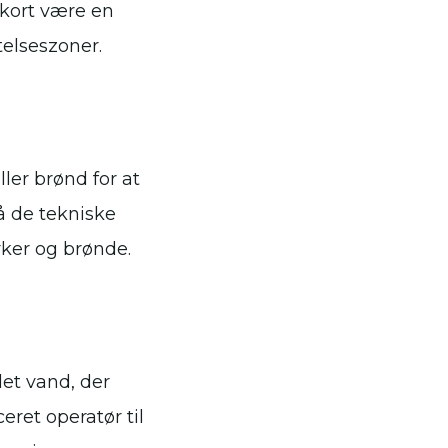
kort være en
telseszoner.
ler brønd for at
å de tekniske
rker og brønde.
det vand, der
eret operatør til