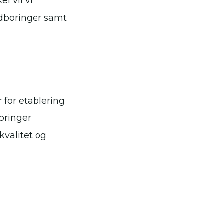
l vil vi
dboringer samt
 for etablering
boringer
valitet og