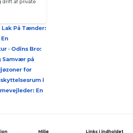
drift af private
•
Lak På Tænder:
 En
tur
•
Odins Bro:
g Samvær på
ljøzoner for
skyttelsesrum i
mevejleder: En
tion
Miljø
Links i indholdet