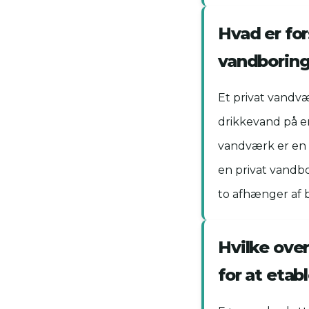
Hvad er for
vandborin
Et privat vandvæ
drikkevand på en
vandværk er en m
en privat vandbo
to afhænger af 
Hvilke over
for at etab