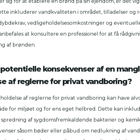
r sig for at etablere en brønd på sin ejendom, er det vig
ette inkluderer vandkvaliteten i området, tilladelser og r
ybdekrav, vedligeholdelsesomkostninger og eventuelle r
anbefales at konsultere en professionel for at få rådgivn
ng af brønden.
 potentielle konsekvenser af en mang
e af reglerne for privat vandboring?
oldelse af reglerne for privat vandboring kan have alvo
e for miljøet og for ens eget helbred. Dette kan inklu
 spredning af sygdomsfremkaldende bakterier og kemik
kvenser såsom bøder eller påbud om nedlukning af vand