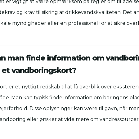
t er vigtigt at være opmærksom på regler om tilladelser,
ekrav og krav til sikring af drikkevandskvaliteten. Det an
kale myndigheder eller en professionel for at sikre over
n man finde information om vandborin
 et vandboringskort?
rt er et nyttigt redskab til at få overblik over eksister
mråde. Man kan typisk finde information om boringens pla
ejerforhold. Disse oplysninger kan være til gavn, når m
andboring eller ønsker at vide mere om vandressourcerne