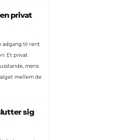
en privat
 adgang til rent
n: Et privat
 husstande, mens
 Valget mellem de
lutter sig