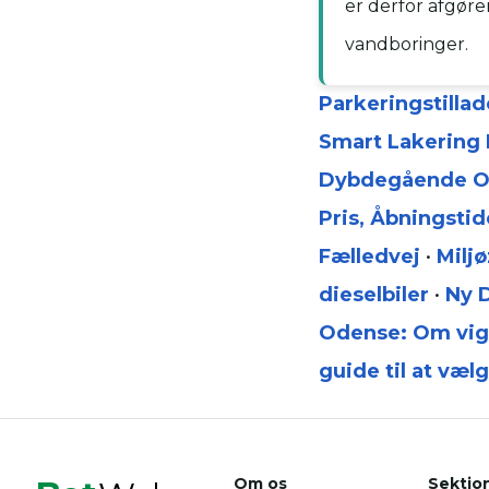
er derfor afgøren
vandboringer.
Parkeringstillad
Smart Lakering 
Dybdegående O
Pris, Åbningsti
Fælledvej
•
Milj
dieselbiler
•
Ny D
Odense: Om vigt
guide til at væl
Om os
Sektio