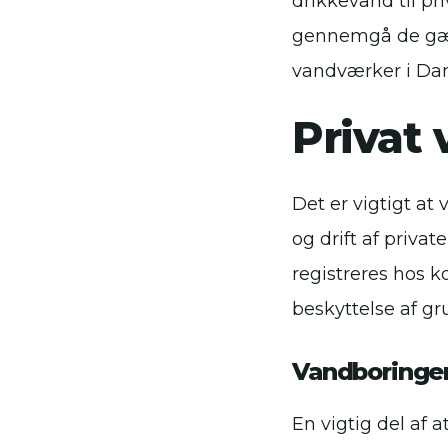
drikkevand til pr
gennemgå de gæl
vandværker i Da
Privat 
Det er vigtigt a
og drift af privat
registreres hos 
beskyttelse af g
Vandboringer
En vigtig del af 