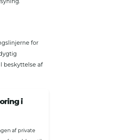
rsyning.
gslinjerne for
dygtig
 beskyttelse af
oring i
ngen af private