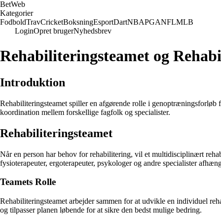
Bet
Web
Kategorier
Fodbold
Trav
Cricket
Boksning
Esport
Dart
NBA
PGA
NFL
MLB
Login
Opret bruger
Nyhedsbrev
Rehabiliteringsteamet og Rehabi
Introduktion
Rehabiliteringsteamet spiller en afgørende rolle i genoptræningsforløb f
koordination mellem forskellige fagfolk og specialister.
Rehabiliteringsteamet
Når en person har behov for rehabilitering, vil et multidisciplinært reh
fysioterapeuter, ergoterapeuter, psykologer og andre specialister afhæng
Teamets Rolle
Rehabiliteringsteamet arbejder sammen for at udvikle en individuel reha
og tilpasser planen løbende for at sikre den bedst mulige bedring.