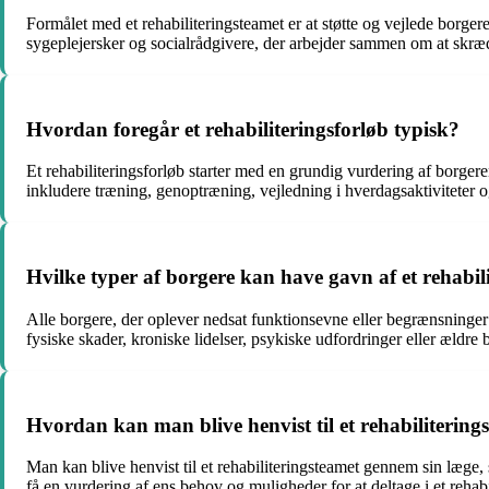
Formålet med et rehabiliteringsteamet er at støtte og vejlede borgere
sygeplejersker og socialrådgivere, der arbejder sammen om at skrædd
Hvordan foregår et rehabiliteringsforløb typisk?
Et rehabiliteringsforløb starter med en grundig vurdering af borge
inkludere træning, genoptræning, vejledning i hverdagsaktiviteter og
Hvilke typer af borgere kan have gavn af et rehabil
Alle borgere, der oplever nedsat funktionsevne eller begrænsninger 
fysiske skader, kroniske lidelser, psykiske udfordringer eller ældr
Hvordan kan man blive henvist til et rehabilitering
Man kan blive henvist til et rehabiliteringsteamet gennem sin læge,
få en vurdering af ens behov og muligheder for at deltage i et rehabi