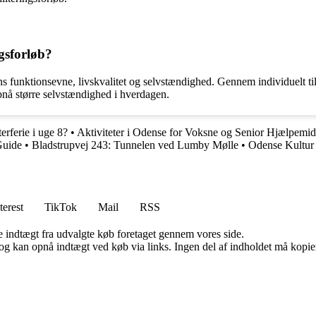
ngsforløb?
ens funktionsevne, livskvalitet og selvstændighed. Gennem individuelt ti
pnå større selvstændighed i hverdagen.
erferie i uge 8?
•
Aktiviteter i Odense for Voksne og Senior Hjælpemid
Guide
•
Bladstrupvej 243: Tunnelen ved Lumby Mølle
•
Odense Kultur 
terest
TikTok
Mail
RSS
e indtægt fra udvalgte køb foretaget gennem vores side.
og kan opnå indtægt ved køb via links. Ingen del af indholdet må kopiere