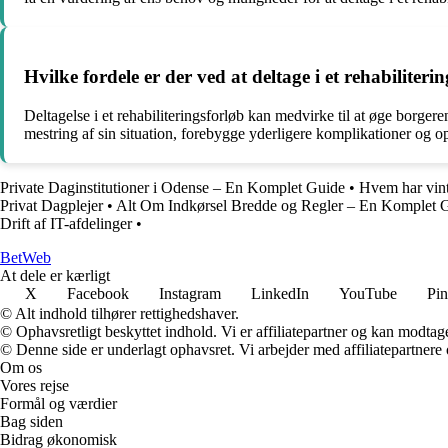
Hvilke fordele er der ved at deltage i et rehabiliteri
Deltagelse i et rehabiliteringsforløb kan medvirke til at øge borger
mestring af sin situation, forebygge yderligere komplikationer og o
Private Daginstitutioner i Odense – En Komplet Guide
•
Hvem har vint
Privat Dagplejer
•
Alt Om Indkørsel Bredde og Regler – En Komplet 
Drift af IT-afdelinger
•
Bet
Web
At dele er kærligt
X
Facebook
Instagram
LinkedIn
YouTube
Pin
© Alt indhold tilhører rettighedshaver.
© Ophavsretligt beskyttet indhold. Vi er affiliatepartner og kan modtag
© Denne side er underlagt ophavsret. Vi arbejder med affiliatepartnere 
Om os
Vores rejse
Formål og værdier
Bag siden
Bidrag økonomisk