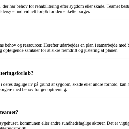
, der har behov for rehabilitering efter sygdom eller skade. Teamet bestå
ersy et individuelt forløb for den enkelte borger.
rens behov og ressourcer. Herefter udarbejdes en plan i samarbejde med
 opfølgende samtaler for at sikre fremdrift og justering af planen.
iteringsforløb?
i deres daglige liv på grund af sygdom, skade eller andre forhold, kan 
e borgere med behov for genoptræning.
steamet?
 sygehuset, kommunen eller andre sundhedsfaglige aktører. Det er vigti
literingsforløb.