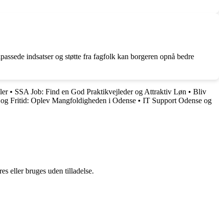
lpassede indsatser og støtte fra fagfolk kan borgeren opnå bedre
ler
•
SSA Job: Find en God Praktikvejleder og Attraktiv Løn
•
Bliv
og Fritid: Oplev Mangfoldigheden i Odense
•
IT Support Odense og
s eller bruges uden tilladelse.