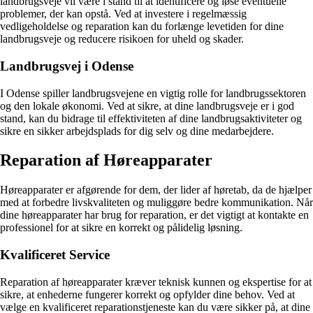
landbrugsveje vil være i stand til at identificere og løse eventuelle
problemer, der kan opstå. Ved at investere i regelmæssig
vedligeholdelse og reparation kan du forlænge levetiden for dine
landbrugsveje og reducere risikoen for uheld og skader.
Landbrugsvej i Odense
I Odense spiller landbrugsvejene en vigtig rolle for landbrugssektoren
og den lokale økonomi. Ved at sikre, at dine landbrugsveje er i god
stand, kan du bidrage til effektiviteten af ​​dine landbrugsaktiviteter og
sikre en sikker arbejdsplads for dig selv og dine medarbejdere.
Reparation af Høreapparater
Høreapparater er afgørende for dem, der lider af høretab, da de hjælper
med at forbedre livskvaliteten og muliggøre bedre kommunikation. Når
dine høreapparater har brug for reparation, er det vigtigt at kontakte en
professionel for at sikre en korrekt og pålidelig løsning.
Kvalificeret Service
Reparation af høreapparater kræver teknisk kunnen og ekspertise for at
sikre, at enhederne fungerer korrekt og opfylder dine behov. Ved at
vælge en kvalificeret reparationstjeneste kan du være sikker på, at dine