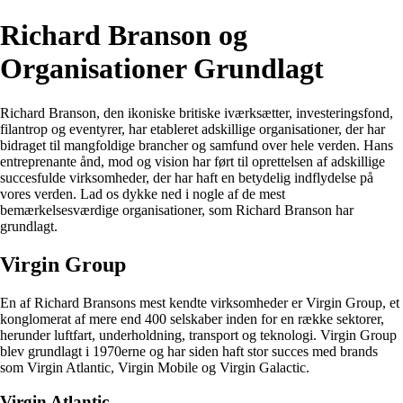
Richard Branson og
Organisationer Grundlagt
Richard Branson, den ikoniske britiske iværksætter, investeringsfond,
filantrop og eventyrer, har etableret adskillige organisationer, der har
bidraget til mangfoldige brancher og samfund over hele verden. Hans
entreprenante ånd, mod og vision har ført til oprettelsen af adskillige
succesfulde virksomheder, der har haft en betydelig indflydelse på
vores verden. Lad os dykke ned i nogle af de mest
bemærkelsesværdige organisationer, som Richard Branson har
grundlagt.
Virgin Group
En af Richard Bransons mest kendte virksomheder er Virgin Group, et
konglomerat af mere end 400 selskaber inden for en række sektorer,
herunder luftfart, underholdning, transport og teknologi. Virgin Group
blev grundlagt i 1970erne og har siden haft stor succes med brands
som Virgin Atlantic, Virgin Mobile og Virgin Galactic.
Virgin Atlantic