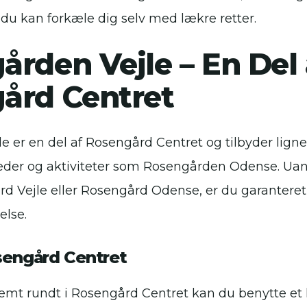
 du kan forkæle dig selv med lækre retter.
rden Vejle – En Del 
ård Centret
e er en del af Rosengård Centret og tilbyder lign
der og aktiviteter som Rosengården Odense. Ua
d Vejle eller Rosengård Odense, er du garanteret
else.
sengård Centret
emt rundt i Rosengård Centret kan du benytte et k