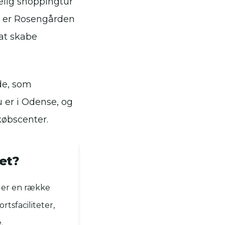
elig shoppingtur
så er Rosengården
 at skabe
de, som
 er i Odense, og
købscenter.
et?
der en række
rtsfaciliteter,
.