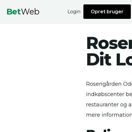
Bet
Web
Login
Opret bruger
Rose
Dit L
Rosengården Oden
indkøbscenter bel
restauranter og a
mere informatio