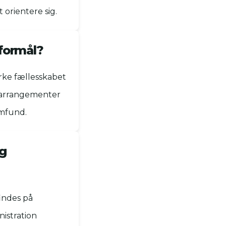
 orientere sig.
formål?
yrke fællesskabet
r, arrangementer
amfund.
og
indes på
nistration