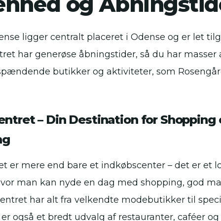
enhed og Åbningstid
e ligger centralt placeret i Odense og er let tilg
tret har generøse åbningstider, så du har masser af 
 spændende butikker og aktiviteter, som Roseng
ntret – Din Destination for Shopping
ng
 er mere end bare et indkøbscenter – det er et l
hvor man kan nyde en dag med shopping, god m
entret har alt fra velkendte modebutikker til spe
 er også et bredt udvalg af restauranter, caféer o