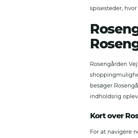
spisesteder, hvor
Rosengå
Roseng
Rosengården Vejl
shoppingmulighe
besøger Rosengår
indholdsrig oplev
Kort over Ro
For at navigere n