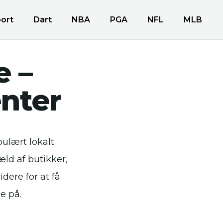
ort
Dart
NBA
PGA
NFL
MLB
 –
enter
ulært lokalt
æld af butikker,
dere for at få
e på.