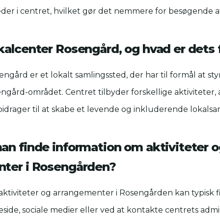
eder i centret, hvilket gør det nemmere for besøgende at
kalcenter Rosengård, og hvad er dets 
ngård er et lokalt samlingssted, der har til formål at st
sengård-området. Centret tilbyder forskellige aktivitete
 bidrager til at skabe et levende og inkluderende lokals
an finde information om aktiviteter 
ter i Rosengården?
aktiviteter og arrangementer i Rosengården kan typisk f
ide, sociale medier eller ved at kontakte centrets admi