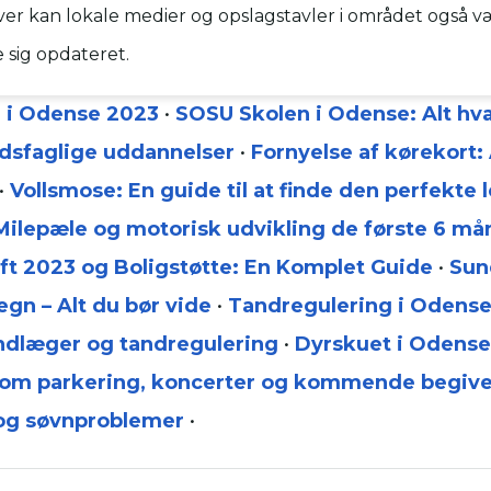
er kan lokale medier og opslagstavler i området også v
de sig opdateret.
r i Odense 2023
•
SOSU Skolen i Odense: Alt hv
dsfaglige uddannelser
•
Fornyelse af kørekort:
•
Vollsmose: En guide til at finde den perfekte 
Milepæle og motorisk udvikling de første 6 m
ft 2023 og Boligstøtte: En Komplet Guide
•
Sun
gn – Alt du bør vide
•
Tandregulering i Odense:
ndlæger og tandregulering
•
Dyrskuet i Odense:
e om parkering, koncerter og kommende begiv
 og søvnproblemer
•