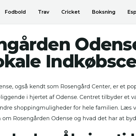
Fodbold
Trav
Cricket
Boksning
Esp
ngården Odense
okale Indkøbsc
se, også kendt som Rosengård Center, er et pop
iggende i hjertet af Odense. Centret tilbyder et v
ndre shoppingmuligheder for hele familien. Læs vi
n om Rosengården Odense og hvad det har at byd