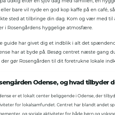
på udkig efter en sjov dag med familien, en hygg
eller bare vil nyde en god kop kaffe på en café, 
te sted at tilbringe din dag. Kom og vær med til
er i Rosengårdens hyggelige atmosfære.
e guide har givet dig et indblik i alt det spænden
se har at byde på. Besøg centret næste gang du
t, der gør Rosengården til dit foretrukne lokale ind
sengården Odense, og hvad tilbyder d
nse er et lokalt center beliggende i Odense, der tilby
tiviteter for lokalsamfundet. Centret har blandt andet spo
gementer, og sociale aktiviteter for både børn og voksne