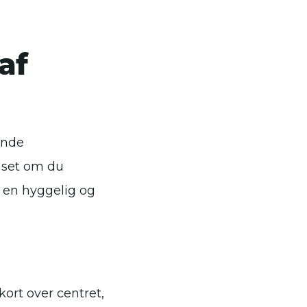
af
ende
nset om du
 en hyggelig og
ort over centret,