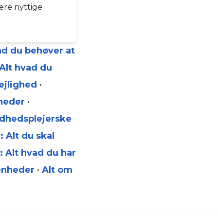
ære nyttige
ad du behøver at
 Alt hvad du
lejlighed
•
åneder
•
dhedsplejerske
 Alt du skal
 Alt hvad du har
enheder
•
Alt om