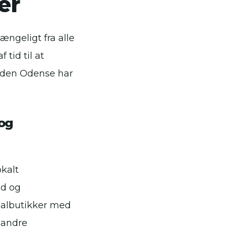
er
ængeligt fra alle
tid til at
ården Odense har
 og
okalt
ad og
cialbutikker med
g andre