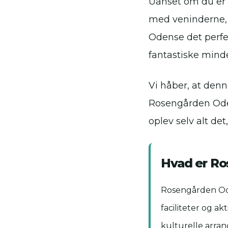
Uanset om du er 
med veninderne, 
Odense det perfek
fantastiske mind
Vi håber, at denn
Rosengården Oden
oplev selv alt de
Hvad er Ro
Rosengården Ode
faciliteter og ak
kulturelle arran