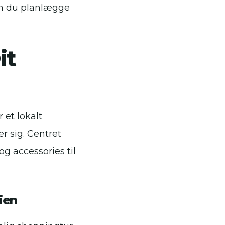
kan du planlægge
it
 et lokalt
r sig. Centret
og accessories til
ien