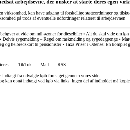
nedsat arbejdsevne, der ønsker at starte deres egen vi
n virksomhed, kan have adgang til forskellige støtteordninger og tilsk
somhed på trods af eventuelle udfordringer relateret til arbejdsevnen.
behøver at vide om miljøzoner for dieselbiler
•
Alt du skal vide om l
•
Delvis sygemelding – Regel om raskmelding og sygedagpenge
•
Marc
æg og helbredskort til pensionister
•
Taxa Priser i Odense: En komplet 
terest
TikTok
Mail
RSS
e indtægt fra udvalgte køb foretaget gennem vores side.
og kan opnå indtægt ved køb via links. Ingen del af indholdet må kopiere