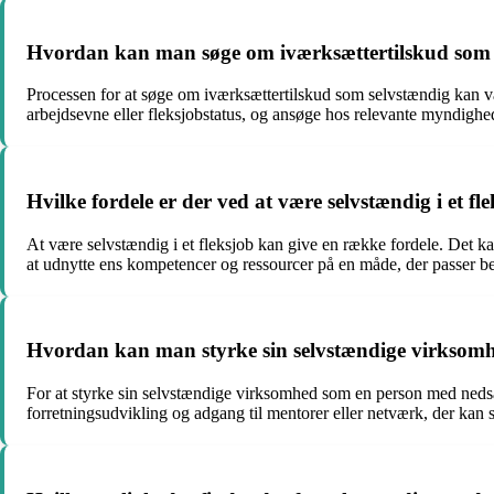
Hvordan kan man søge om iværksættertilskud som 
Processen for at søge om iværksættertilskud som selvstændig kan va
arbejdsevne eller fleksjobstatus, og ansøge hos relevante myndighed
Hvilke fordele er der ved at være selvstændig i et fl
At være selvstændig i et fleksjob kan give en række fordele. Det kan
at udnytte ens kompetencer og ressourcer på en måde, der passer bed
Hvordan kan man styrke sin selvstændige virksom
For at styrke sin selvstændige virksomhed som en person med nedsat a
forretningsudvikling og adgang til mentorer eller netværk, der kan st