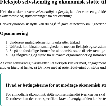
Fleksjob selvstændig og økonomisk støtte ti
Hvis du ønsker at være
selvstændig
i et
flexjob
, kan det være en god idé 
skattefordele og støtteordninger fra det offentlige.
Udover økonomisk støtte kan du også få gavn af netværksmuligheder og
Opsummering
Undersøg mulighederne for iværksætter tilskud
Udforsk kombinationsmulighederne mellem fleksjob og selvstæ
Se på de forskellige former for økonomisk støtte til selvstændige
Søg rådgivning og støtte fra relevante organisationer og instanser
At være selvstændig iværksætter i et fleksjob kræver mod, engagement 
altid er hjælp at hente, så tøv ikke med at søge rådgivning og støtte und
Hvad er betingelserne for at modtage økonomisk st
For at modtage økonomisk støtte som selvstændig iværksætter skal m
Derudover kan der være specifikke krav afhængigt af den konkrete 