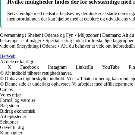
Hvilke muligheder findes der for selvstændige med 
Selvstændige med nedsat arbejdsevne, der ønsker at starte deres ege
mentorordninger, der kan hjælpe med at etablere og udvikle ens virk
Overnatning i Shelter i Odense og Fyn
•
Miljøzoner i Danmark: Alt du 
bekæmpelse af måger
•
Specialisering inden for forskellige faggrupper
vide om Snerydning i Odense
•
Alt, du behøver at vide om helbredstill
Bet
Web
At dele er kærligt
X
Facebook
Instagram
LinkedIn
YouTube
Pin
© Alt indhold tilhører rettighedshaver.
© Ophavsretligt beskyttet indhold. Vi er affiliatepartner og kan modtag
© Denne side er underlagt ophavsret. Vi arbejder med affiliatepartnere 
Om os
Vores rejse
Formål og værdier
Bag siden
Bidrag økonomisk
Arbejdssteder
Sektioner
Gaver til dig
Kampagner