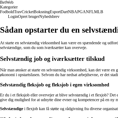
Bet
Web
Kategorier
Fodbold
Trav
Cricket
Boksning
Esport
Dart
NBA
PGA
NFL
MLB
Login
Opret bruger
Nyhedsbrev
Sådan opstarter du en selvstæn
At starte en selvstændig virksomhed kan være en spændende og udfordrend
selvstændige, som du som iværksætter kan overveje.
Selvstændig job og iværksætter tilskud
Når man ønsker at starte en selvstændig virksomhed, kan det være en go
økonomi i opstartsfasen. Selvom du har nedsat arbejdsevne, er det stadig 
Selvstændig fleksjob og fleksjob i egen virksomhed
Er du i et fleksjob eller overvejer at blive selvstændig i et flexjob? De
give dig mulighed for at udnytte dine evner og kompetencer på en ny 
Selvstændige
i flexjob kan få støtte og rådgivning fra diverse organisa