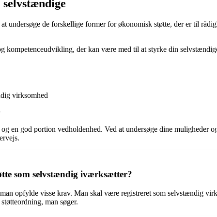
l selvstændige
at undersøge de forskellige former for økonomisk støtte, der er til rådigh
 kompetenceudvikling, der kan være med til at styrke din selvstændig
ndig virksomhed
og en god portion vedholdenhed. Ved at undersøge dine muligheder og få
ervejs.
øtte som selvstændig iværksætter?
an opfylde visse krav. Man skal være registreret som selvstændig virks
støtteordning, man søger.