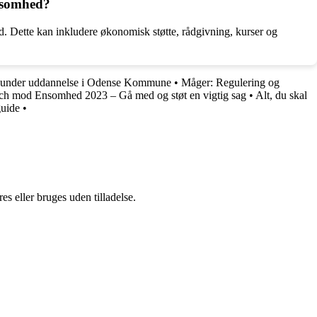
rksomhed?
ud. Dette kan inkludere økonomisk støtte, rådgivning, kurser og
øn under uddannelse i Odense Kommune
•
Måger: Regulering og
h mod Ensomhed 2023 – Gå med og støt en vigtig sag
•
Alt, du skal
guide
•
s eller bruges uden tilladelse.