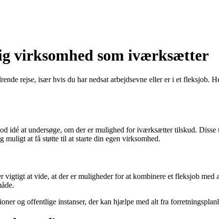
dig virksomhed som iværksætter
e rejse, især hvis du har nedsat arbejdsevne eller er i et fleksjob. Her
d idé at undersøge, om der er mulighed for iværksætter tilskud. Disse t
muligt at få støtte til at starte din egen virksomhed.
t er vigtigt at vide, at der er muligheder for at kombinere et fleksjob m
måde.
tioner og offentlige instanser, der kan hjælpe med alt fra forretningspla