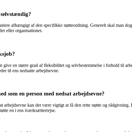
selvstændig?
riere afhængigt af den specifikke støtteordning. Generelt skal man do
er eller organisationer.
eksjob?
 give en større grad af fleksibilitet og selvbestemmelse i forhold til a
re til ens nedsatte arbejdsevne.
hed som en person med nedsat arbejdsevne?
rbejdsevne kan det være vigtigt at få den rette støtte og rådgivning. De
øtte en i ens iværksætterrejse.