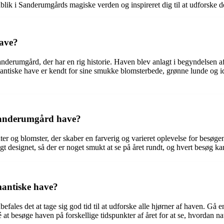
ndblik i Sanderumgårds magiske verden og inspireret dig til at udforske d
ave?
erumgård, der har en rig historie. Haven blev anlagt i begyndelsen af
tiske have er kendt for sine smukke blomsterbede, grønne lunde og idyll
 Sanderumgård have?
er og blomster, der skaber en farverig og varieret oplevelse for besøge
gt designet, så der er noget smukt at se på året rundt, og hvert besøg k
antiske have?
fales det at tage sig god tid til at udforske alle hjørner af haven. Gå 
at besøge haven på forskellige tidspunkter af året for at se, hvordan n