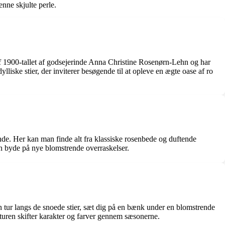
enne skjulte perle.
 1900-tallet af godsejerinde Anna Christine Rosenørn-Lehn og har
iske stier, der inviterer besøgende til at opleve en ægte oase af ro
nde. Her kan man finde alt fra klassiske rosenbede og duftende
an byde på nye blomstrende overraskelser.
en tur langs de snoede stier, sæt dig på en bænk under en blomstrende
aturen skifter karakter og farver gennem sæsonerne.