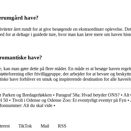
nderumgård have?
teter året rundt for at give besøgende en ekstraordinær oplevelse. Dette
for at deltage i guidede ture, hvor man kan lære mere om haven histor
romantiske have?
kan man gøre dette på flere måder. En måde er at besøge haven regelmæs
tteforening eller frivilliggruppe, der arbejder for at bevare og beskyt
ke have forbliver en smuk og inspirerende destination for alle haveel
r Parken og Bredagerløkken
•
Paragraf 58a: Hvad betyder ONS?
•
Alt
el 50
•
Tivoli i Odense og Odense Zoo: Et eventyrligt eventyr på Fyn
•
onnummer: Alt du skal vide
•
terest
TikTok
Mail
RSS