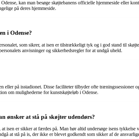
i Odense, kan man besøge skøjtebanens officielle hjemmeside eller konta
ængelige på deres hjemmeside.
en i Odense?
nalet, som sikrer, at isen er tilstrækkeligt tyk og i god stand til skøjt
e personalets anvisninger og sikkerhedsregler for at undgå uheld.
len eller på isstadionet. Disse faciliteter tilbyder ofte træningssession
mation om mulighederne for kunstskøjteløb i Odense.
an ønsker at stå på skøjter udendørs?
ig, at isen er sikker at færdes på. Man bør altid undersøge isens tykkels
dgå at stå på is, der ikke er blevet godkendt som sikker af de ansvarlig