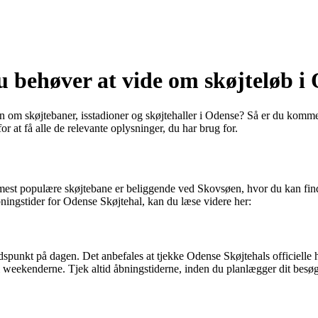
u behøver at vide om skøjteløb i
n om skøjtebaner, isstadioner og skøjtehaller i Odense? Så er du kommet ti
or at få alle de relevante oplysninger, du har brug for.
n mest populære skøjtebane er beliggende ved Skovsøen, hvor du kan fin
bningstider for Odense Skøjtehal, kan du læse videre her:
tidspunkt på dagen. Det anbefales at tjekke Odense Skøjtehals officielle
 i weekenderne. Tjek altid åbningstiderne, inden du planlægger dit besøg