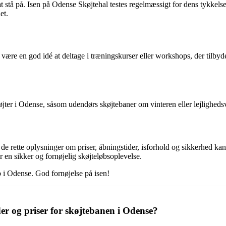
 at stå på. Isen på Odense Skøjtehal testes regelmæssigt for dens tykkelse
et.
 være en god idé at deltage i træningskurser eller workshops, der tilby
jter i Odense, såsom udendørs skøjtebaner om vinteren eller lejlighedsv
 de rette oplysninger om priser, åbningstider, isforhold og sikkerhed ka
r en sikker og fornøjelig skøjteløbsoplevelse.
b i Odense. God fornøjelse på isen!
r og priser for skøjtebanen i Odense?