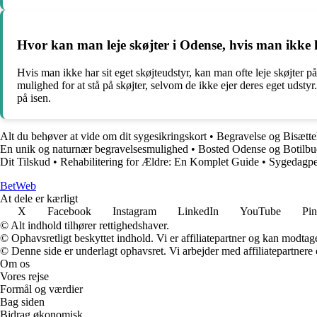
Hvor kan man leje skøjter i Odense, hvis man ikke h
Hvis man ikke har sit eget skøjteudstyr, kan man ofte leje skøjter på s
mulighed for at stå på skøjter, selvom de ikke ejer deres eget udstyr.
på isen.
Alt du behøver at vide om dit sygesikringskort
•
Begravelse og Bisættel
En unik og naturnær begravelsesmulighed
•
Bosted Odense og Botilb
Dit Tilskud
•
Rehabilitering for Ældre: En Komplet Guide
•
Sygedagpen
Bet
Web
At dele er kærligt
X
Facebook
Instagram
LinkedIn
YouTube
Pin
© Alt indhold tilhører rettighedshaver.
© Ophavsretligt beskyttet indhold. Vi er affiliatepartner og kan modtag
© Denne side er underlagt ophavsret. Vi arbejder med affiliatepartnere 
Om os
Vores rejse
Formål og værdier
Bag siden
Bidrag økonomisk