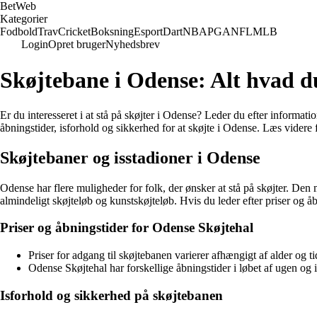
Bet
Web
Kategorier
Fodbold
Trav
Cricket
Boksning
Esport
Dart
NBA
PGA
NFL
MLB
Login
Opret bruger
Nyhedsbrev
Skøjtebane i Odense: Alt hvad d
Er du interesseret i at stå på skøjter i Odense? Leder du efter informatio
åbningstider, isforhold og sikkerhed for at skøjte i Odense. Læs videre f
Skøjtebaner og isstadioner i Odense
Odense har flere muligheder for folk, der ønsker at stå på skøjter. De
almindeligt skøjteløb og kunstskøjteløb. Hvis du leder efter priser og å
Priser og åbningstider for Odense Skøjtehal
Priser for adgang til skøjtebanen varierer afhængigt af alder og 
Odense Skøjtehal har forskellige åbningstider i løbet af ugen og
Isforhold og sikkerhed på skøjtebanen