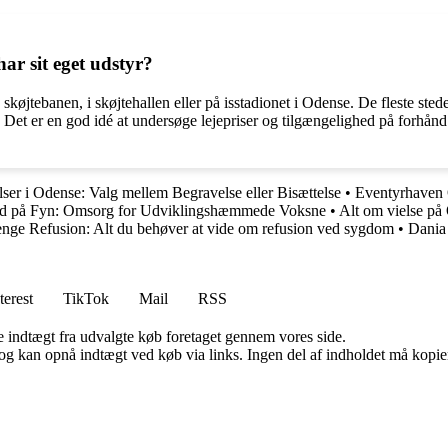
ar sit eget udstyr?
køjtebanen, i skøjtehallen eller på isstadionet i Odense. De fleste steder 
 Det er en god idé at undersøge lejepriser og tilgængelighed på forhånd fo
ser i Odense: Valg mellem Begravelse eller Bisættelse
•
Eventyrhaven 
ud på Fyn: Omsorg for Udviklingshæmmede Voksne
•
Alt om vielse p
ge Refusion: Alt du behøver at vide om refusion ved sygdom
•
Dania 
terest
TikTok
Mail
RSS
e indtægt fra udvalgte køb foretaget gennem vores side.
og kan opnå indtægt ved køb via links. Ingen del af indholdet må kopiere