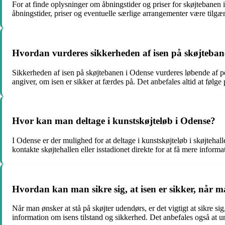
For at finde oplysninger om åbningstider og priser for skøjtebanen 
åbningstider, priser og eventuelle særlige arrangementer være tilg
Hvordan vurderes sikkerheden af isen på skøjteban
Sikkerheden af isen på skøjtebanen i Odense vurderes løbende af perso
angiver, om isen er sikker at færdes på. Det anbefales altid at følg
Hvor kan man deltage i kunstskøjteløb i Odense?
I Odense er der mulighed for at deltage i kunstskøjteløb i skøjtehal
kontakte skøjtehallen eller isstadionet direkte for at få mere infor
Hvordan kan man sikre sig, at isen er sikker, når m
Når man ønsker at stå på skøjter udendørs, er det vigtigt at sikre s
information om isens tilstand og sikkerhed. Det anbefales også at un