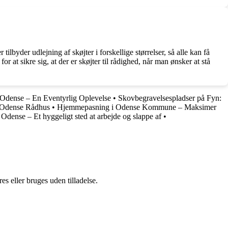
tilbyder udlejning af skøjter i forskellige størrelser, så alle kan få
r at sikre sig, at der er skøjter til rådighed, når man ønsker at stå
Odense – En Eventyrlig Oplevelse
•
Skovbegravelsespladser på Fyn:
å Odense Rådhus
•
Hjemmepasning i Odense Kommune – Maksimer
Odense – Et hyggeligt sted at arbejde og slappe af
•
s eller bruges uden tilladelse.