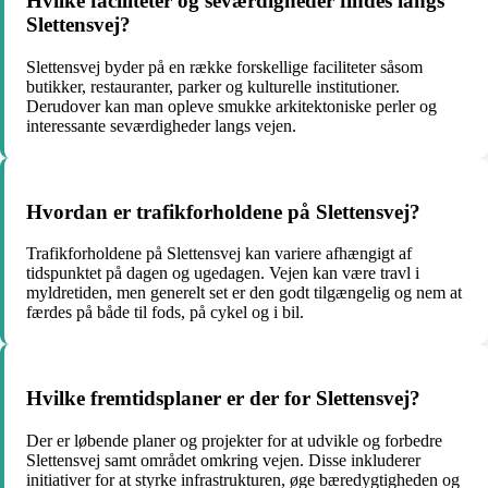
Hvilke faciliteter og seværdigheder findes langs
Slettensvej?
Slettensvej byder på en række forskellige faciliteter såsom
butikker, restauranter, parker og kulturelle institutioner.
Derudover kan man opleve smukke arkitektoniske perler og
interessante seværdigheder langs vejen.
Hvordan er trafikforholdene på Slettensvej?
Trafikforholdene på Slettensvej kan variere afhængigt af
tidspunktet på dagen og ugedagen. Vejen kan være travl i
myldretiden, men generelt set er den godt tilgængelig og nem at
færdes på både til fods, på cykel og i bil.
Hvilke fremtidsplaner er der for Slettensvej?
Der er løbende planer og projekter for at udvikle og forbedre
Slettensvej samt området omkring vejen. Disse inkluderer
initiativer for at styrke infrastrukturen, øge bæredygtigheden og