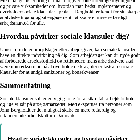
Med mange års erfaring har han rådgivet både offentlige myndigheder
og private virksomheder om, hvordan man bedst implementerer og
overholder sociale klausuler i praksis. Bergholdt er kendt for sin skarpe
analytiske tilgang og sit engagement i at skabe et mere retfærdigt
arbejdsmarked for alle.
Hvordan påvirker sociale klausuler dig?
Uanset om du er arbejdstager eller arbejdsgiver, kan sociale klausuler
have en direkte indvirkning på dig. Som arbejdstager kan du nyde godt
af forbedrede arbejdsforhold og rettigheder, mens arbejdsgivere skal
være opmærksomme på at overholde de krav, der er fastsat i sociale
klausuler for at undgå sanktioner og konsekvenser.
Sammenfatning
Sociale klausuler spiller en vigtig rolle for at sikre fair arbejdsforhold
og lige vilkår på arbejdsmarkedet. Med ekspertise fra personer som
John Bergholdt er det muligt at skabe en mere retfærdig og
inkluderende arbejdskultur i Danmark.
Hvad er sociale klausuler, og hvordan påvirker