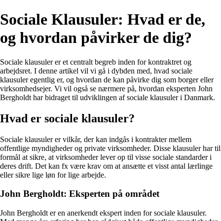
Sociale Klausuler: Hvad er de,
og hvordan påvirker de dig?
Sociale klausuler er et centralt begreb inden for kontraktret og
arbejdsret. I denne artikel vil vi gå i dybden med, hvad sociale
klausuler egentlig er, og hvordan de kan påvirke dig som borger eller
virksomhedsejer. Vi vil også se nærmere på, hvordan eksperten John
Bergholdt har bidraget til udviklingen af sociale klausuler i Danmark.
Hvad er sociale klausuler?
Sociale klausuler er vilkår, der kan indgås i kontrakter mellem
offentlige myndigheder og private virksomheder. Disse klausuler har til
formål at sikre, at virksomheder lever op til visse sociale standarder i
deres drift. Det kan fx være krav om at ansætte et visst antal lærlinge
eller sikre lige løn for lige arbejde.
John Bergholdt: Eksperten på området
John Bergholdt er en anerkendt ekspert inden for sociale klausuler.