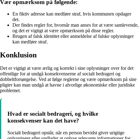
Vær opmærksom på følgende:
En fiktiv adresse kan medføre straf, hvis kommunen opdager
det.
Der findes regler for, hvornår man anses for at være samlevende,
og det er vigtigt at være opmærksom på disse regler.
Brugen af falsk identitet eller anmeldelse af falske oplysninger
kan medføre straf.
Konklusion
Det er vigtigt at være ærlig og korrekt i sine oplysninger over for det
offentlige for at undgå konsekvenserne af socialt bedrageri og
dobbeltforsørgelse. Ved at følge reglerne og være opmærksom på sine
pligter kan man undgå at havne i alvorlige økonomiske eller juridiske
problemer.
Hvad er socialt bedrageri, og hvilke
konsekvenser kan det have?
Socialt bedrageri opstår, når en person bevidst giver urigtige
oplysninger eller undlader at oplyse relevante informationer for