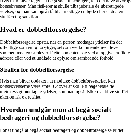
Hvis man bliver taget i at begå socialt bedrageri, kan det have alvorlige
konsekvenser. Man risikerer at skulle tilbagebetale de uberettigede
ydelser, og man kan også stå til at modtage en bøde eller endda en
strafferetlig sanktion.
Hvad er dobbeltforsørgelse?
Dobbeltforsørgelse opstår, når en person modtager ydelser fra det
offentlige som enlig forsørger, selvom vedkommende reelt lever
sammen med en samlever. Dette kan enten ske ved at opgive en fiktiv
adresse eller ved at undlade at oplyse om samboende forhold.
Straffen for dobbeltforsørgelse
Hvis man bliver opdaget i at modtage dobbeltforsørgelse, kan
konsekvenserne være store. Udover at skulle tilbagebetale de
uretmæssigt modtagne ydelser, kan man også risikere at blive straffet
økonomisk og retsligt.
Hvordan undgår man at begå socialt
bedrageri og dobbeltforsørgelse?
For at undgå at begå socialt bedrageri og dobbeltforsørgelse er det