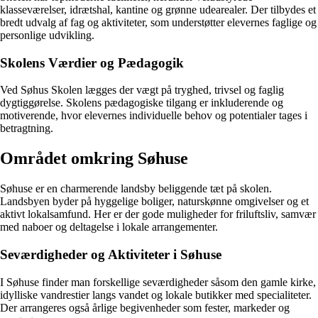
klasseværelser, idrætshal, kantine og grønne udearealer. Der tilbydes et
bredt udvalg af fag og aktiviteter, som understøtter elevernes faglige og
personlige udvikling.
Skolens Værdier og Pædagogik
Ved Søhus Skolen lægges der vægt på tryghed, trivsel og faglig
dygtiggørelse. Skolens pædagogiske tilgang er inkluderende og
motiverende, hvor elevernes individuelle behov og potentialer tages i
betragtning.
Området omkring Søhuse
Søhuse er en charmerende landsby beliggende tæt på skolen.
Landsbyen byder på hyggelige boliger, naturskønne omgivelser og et
aktivt lokalsamfund. Her er der gode muligheder for friluftsliv, samvær
med naboer og deltagelse i lokale arrangementer.
Seværdigheder og Aktiviteter i Søhuse
I Søhuse finder man forskellige seværdigheder såsom den gamle kirke,
idylliske vandrestier langs vandet og lokale butikker med specialiteter.
Der arrangeres også årlige begivenheder som fester, markeder og