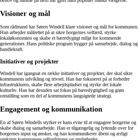
behov og handle på dem har gjort ham populær blandt vælgerne.
Visioner og mål
Som rådmand har Søren Windell klare visioner og mål for kommunen.
Han arbejder målrettet på at sikre borgernes velfærd, styrke
lokaløkonomien og skabe et bæredygtigt miljø for kommende
generationer. Hans politiske program bygger på samarbejde, dialog og
handlekraft.
Initiativer og projekter
Windell har igangsat en række initiativer og projekter, der skal sikre
kommunens udvikling og trivsel. Han har fokuseret på at forbedre
infrastrukturen, skabe flere arbejdspladser og styrke det lokale
kulturliv. Han har desuden sat fokus på bæredygtighed og grøn
omstilling som en del af kommunens langsigtede strategi.
Engagement og kommunikation
En af Søren Windells styrker er hans evne til at engagere borgerne og
skabe dialog og samarbejde. Han er tilgængelig og lyttende over for
borgernes input og ønsker, og han kommunikerer åbent og ærligt
omkring kommunens udfordringer og muligheder.