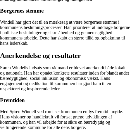
Borgernes stemme
Windell har gjort det til en mærkesag at være borgernes stemme i
kommunens beslutningsprocesser. Han prioriterer at inddrage borgerne
i politiske beslutninger og sikre åbenhed og gennemsigtighed i
kommunens arbejde. Dette har skabt en større tillid og opbakning til
hans lederskab.
Anerkendelse og resultater
Søren Windells indsats som rådmand er blevet anerkendt både lokalt
og nationalt. Han har opnået konkrete resultater inden for blandt andet
bæredygtighed, social inklusion og økonomisk vækst. Hans
engagement og dedikation til kommunen har gjort ham til en
respekteret og inspirerende leder.
Fremtiden
Med Søren Windell ved roret ser kommunen en lys fremtid i møde.
Hans visioner og handlekraft vil fortsat præge udviklingen af
kommunen, og han vil arbejde for at sikre en bæredygtig og
velfungerende kommune for alle dens borgere.