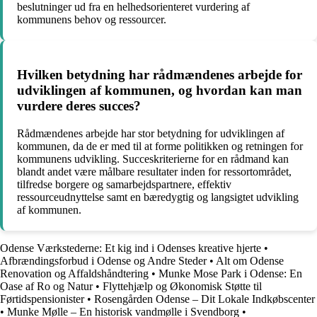
beslutninger ud fra en helhedsorienteret vurdering af
kommunens behov og ressourcer.
Hvilken betydning har rådmændenes arbejde for
udviklingen af kommunen, og hvordan kan man
vurdere deres succes?
Rådmændenes arbejde har stor betydning for udviklingen af
kommunen, da de er med til at forme politikken og retningen for
kommunens udvikling. Succeskriterierne for en rådmand kan
blandt andet være målbare resultater inden for ressortområdet,
tilfredse borgere og samarbejdspartnere, effektiv
ressourceudnyttelse samt en bæredygtig og langsigtet udvikling
af kommunen.
Odense Værkstederne: Et kig ind i Odenses kreative hjerte
•
Afbrændingsforbud i Odense og Andre Steder
•
Alt om Odense
Renovation og Affaldshåndtering
•
Munke Mose Park i Odense: En
Oase af Ro og Natur
•
Flyttehjælp og Økonomisk Støtte til
Førtidspensionister
•
Rosengården Odense – Dit Lokale Indkøbscenter
•
Munke Mølle – En historisk vandmølle i Svendborg
•