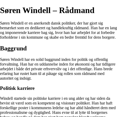
Søren Windell – Rådmand
Søren Windell er en anerkendt dansk politiker, der har gjort sig
bemærket som en dedikeret og handlekraftig rådmand. Han har en lang
og imponerende karriere bag sig, hvor han har arbejdet for at forbedre
forholdene i sin kommune og skabe en bedre fremtid for dens borgere.
Baggrund
Søren Windell har en solid baggrund inden for politik og offentlig
forvaltning. Han har en uddannelse inden for økonomi og har tidligere
arbejdet i både det private erhvervsliv og i det offentlige. Hans brede
erfaring har rustet ham til at påtage sig rollen som rådmand med
autoritet og indsigt.
Politisk karriere
Windell startede sin politiske karriere i en ung alder og har siden da
bevist sit værd som en kompetent og visionær politiker. Han har haft
forskellige poster i kommunens ledelse og har altid håndteret dem med
professionalisme og dygtighed. Hans evne til at lytte til borgernes