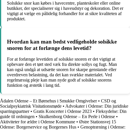
Solsikke snor kan købes i havecentre, planteskoler eller online
butikker, der specialiserer sig i haveudstyr og dekoration. Det er
vigtigt at vælge en pålidelig forhandler for at sikre kvaliteten af
produktet.
Hvordan kan man bedst vedligeholde solsikke
snoren for at forlænge dens levetid?
For at forlænge levetiden af solsikke snoren er det vigtigt at
opbevare den et tørt sted væk fra direkte sollys og fugt. Man
kan også undgå at udsætte snoren for skarpe genstande eller
overdreven belastning, da det kan svække materialet. Ved
regelmæssig pleje kan man nyde godt af solsikke snorens
funktion og æstetik i lang tid.
Ådalen Odense – Et Børnehus i Smukke Omgivelser
•
CSD og
Socialpsykiatrisk Visitationsmøde
•
Advokater i Odense: Din juridiske
sparringspartner
•
Gratis Koncerter i Odense 2023
•
Fleksydelse: Din
guide til ordningen
•
Skulkenborg Odense – En Perle i Odense
•
Aktiviteter for ældre i Odense Kommune
•
Østre Stationsvej 15
Odense: Borgerservice og Borgernes Hus
•
Genoptræning i Odense: