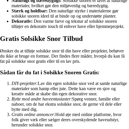
Naturligt og bæredygtigt:
Solsikke snoren er lavet af naturlige
materialer, hvilket gør den miljøvenlig og bæredygtig.
Stærk og holdbar:
Den naturlige styrke i materialerne gør
solsikke snoren ideel til at binde op og understøtte planter.
Dekorativ:
Den varme farve og tekstur af solsikke snoren
tilføjer en dekorativ touch til enhver have eller hjemmeprojekt.
Gratis Solsikke Snor Tilbud
Ønsker du at tilføje solsikke snor til din have eller projekter, behøver
du ikke at bruge en formue. Der findes flere måder, hvorpå du kan få
fat på solsikke snor gratis eller til en lav pris.
Sådan får du fat i Solsikke Snoren Gratis:
DIY-projekter:
Lav din egen solsikke snor ved at samle naturlige
materialer som hamp eller jute. Dette kan være en sjov og
kreativ måde at skabe din egen dekorative snor.
Bytte med andre haveentusiaster:
Spørg venner, familie eller
naboer, om de har ekstra solsikke snor, de gerne vil dele eller
bytte med dig.
Gratis online annoncer:
Hold øje med online platforme, hvor
folk giver væk eller sælger deres overskydende haveudstyr,
herunder solsikke snor.