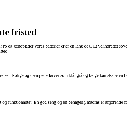
te fristed
er ro og genoplader vores batterier efter en lang dag. Et velindrettet so
isted.
værelset. Rolige og dæmpede farver som blå, grå og beige kan skabe en
rt og funktionalitet. En god seng og en behagelig madras er afgørende 