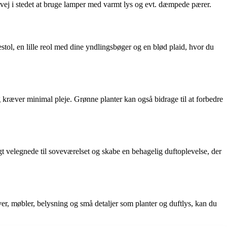
rvej i stedet at bruge lamper med varmt lys og evt. dæmpede pærer.
tol, en lille reol med dine yndlingsbøger og en blød plaid, hvor du
g kræver minimal pleje. Grønne planter kan også bidrage til at forbedre
t velegnede til soveværelset og skabe en behagelig duftoplevelse, der
rver, møbler, belysning og små detaljer som planter og duftlys, kan du