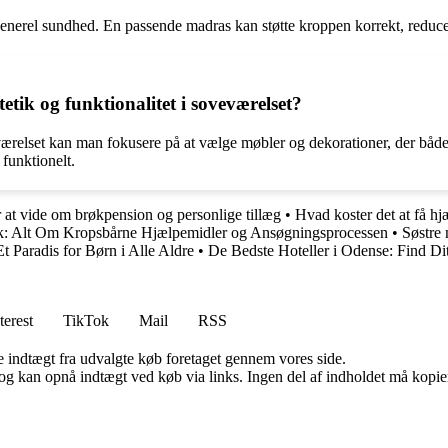
generel sundhed. En passende madras kan støtte kroppen korrekt, reduce
ik og funktionalitet i soveværelset?
ærelset kan man fokusere på at vælge møbler og dekorationer, der både er
 funktionelt.
 at vide om brøkpension og personlige tillæg
•
Hvad koster det at få h
k: Alt Om Kropsbårne Hjælpemidler og Ansøgningsprocessen
•
Søstre
 Paradis for Børn i Alle Aldre
•
De Bedste Hoteller i Odense: Find Di
terest
TikTok
Mail
RSS
e indtægt fra udvalgte køb foretaget gennem vores side.
og kan opnå indtægt ved køb via links. Ingen del af indholdet må kopiere