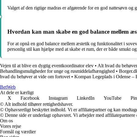
Valget af den rigtige madras er afgørende for en god nattesøvn og 
Hvordan kan man skabe en god balance mellem æstet
For at opnå en god balance mellem æstetik og funktionalitet i sovev
personlig stil kan hjælpe med at skabe et rum, der er både smukt og
Vejen til at blive en dygtig eventkoordinator elev
•
Alt hvad du behøver
Behandlingsmuligheder for unge og rusmiddelafhængighed
•
Borger.d
hvad du behøver at vide om fortovet
•
Kompan Legeplads i Odense – Et
Bet
Web
At dele er kærligt
X
Facebook
Instagram
LinkedIn
YouTube
Pin
© Alt indhold tilhører rettighedshaver.
© Ophavsretligt beskyttet indhold. Vi er affiliatepartner og kan modtag
© Denne side er underlagt ophavsret. Vi arbejder med affiliatepartnere 
Om os
Vores rejse
Formål og værdier