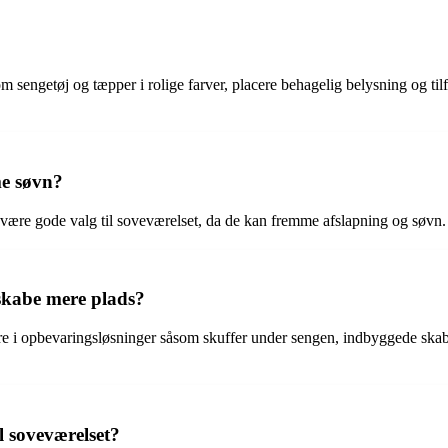
sengetøj og tæpper i rolige farver, placere behagelig belysning og tilfø
me søvn?
 at være gode valg til soveværelset, da de kan fremme afslapning og søv
skabe mere plads?
ere i opbevaringsløsninger såsom skuffer under sengen, indbyggede ska
l soveværelset?