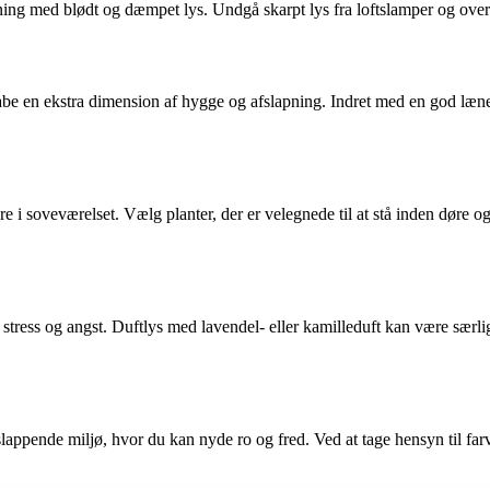
mning med blødt og dæmpet lys. Undgå skarpt lys fra loftslamper og ove
abe en ekstra dimension af hygge og afslapning. Indret med en god lænes
 i soveværelset. Vælg planter, der er velegnede til at stå inden døre o
tress og angst. Duftlys med lavendel- eller kamilleduft kan være særlig
afslappende miljø, hvor du kan nyde ro og fred. Ved at tage hensyn til fa