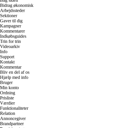
Bag siden
Bidrag økonomisk
Arbejdssteder
Sektioner
Gaver til dig
Kampagner
Kommentarer
Indkøbsguides
Trin for trin
Videoarkiv
Info
Support
Kontakt
Kommentar
Bliv en del af os
Hjælp med info
Bruger
Min konto
Ordning
Prisliste
Værdier
Funktionaliteter
Relation
Annoncegiver
Brandpartner