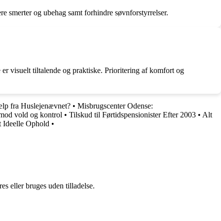
re smerter og ubehag samt forhindre søvnforstyrrelser.
 visuelt tiltalende og praktiske. Prioritering af komfort og
jælp fra Huslejenævnet?
•
Misbrugscenter Odense:
 mod vold og kontrol
•
Tilskud til Førtidspensionister Efter 2003
•
Alt
t Ideelle Ophold
•
s eller bruges uden tilladelse.