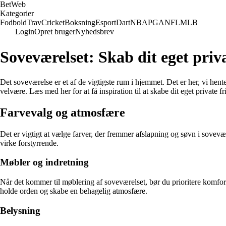
Bet
Web
Kategorier
Fodbold
Trav
Cricket
Boksning
Esport
Dart
NBA
PGA
NFL
MLB
Login
Opret bruger
Nyhedsbrev
Soveværelset: Skab dit eget priva
Det soveværelse er et af de vigtigste rum i hjemmet. Det er her, vi hent
velvære. Læs med her for at få inspiration til at skabe dit eget private fr
Farvevalg og atmosfære
Det er vigtigt at vælge farver, der fremmer afslapning og søvn i sove
virke forstyrrende.
Møbler og indretning
Når det kommer til møblering af soveværelset, bør du prioritere komfo
holde orden og skabe en behagelig atmosfære.
Belysning