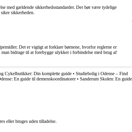
mmelse med gældende sikkerhedsstandarder. Der bør være tydelige
 sikre sikkerheden.
emidler. Det er vigtigt at forklare børnene, hvorfor reglerne er
 man bidrage til at forebygge ulykker i forbindelse med brug af
g Cykelbutikker: Din komplette guide
•
Studiebolig i Odense – Find
ense: En guide til demenskoordinatorer
•
Sanderum Skolen: En guide
s eller bruges uden tilladelse.