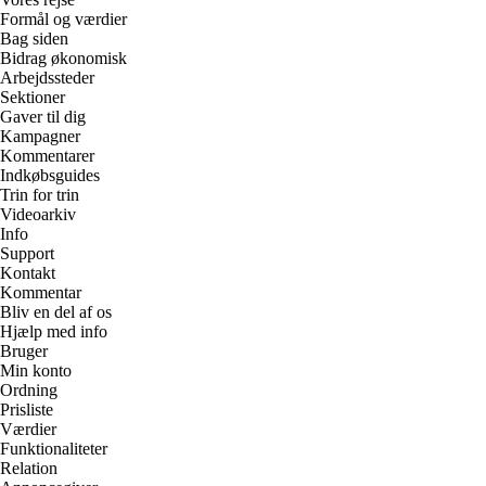
Formål og værdier
Bag siden
Bidrag økonomisk
Arbejdssteder
Sektioner
Gaver til dig
Kampagner
Kommentarer
Indkøbsguides
Trin for trin
Videoarkiv
Info
Support
Kontakt
Kommentar
Bliv en del af os
Hjælp med info
Bruger
Min konto
Ordning
Prisliste
Værdier
Funktionaliteter
Relation