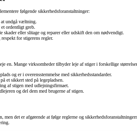
mplementere følgende sikkerhedsforanstaltninger:
or at undgå væltning.
 et ordentligt greb.
e skader eller slitage og reparer eller udskift den om nødvendigt.
espekt for stigerens regler.
eje en. Mange virksomheder tilbyder leje af stiger i forskellige størrelse
geplads og er i overensstemmelse med sikkerhedsstandarder.
 på et sikkert sted på legepladsen.
ring af stigen med udlejningsfirmaet.
dlejeren og del dem med brugerne af stigen.
n, men det er afgørende at følge reglerne og sikkerhedsforanstaltningern
ring.