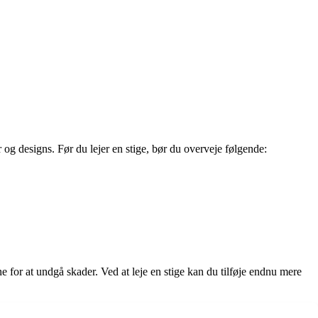
r og designs. Før du lejer en stige, bør du overveje følgende:
e for at undgå skader. Ved at leje en stige kan du tilføje endnu mere