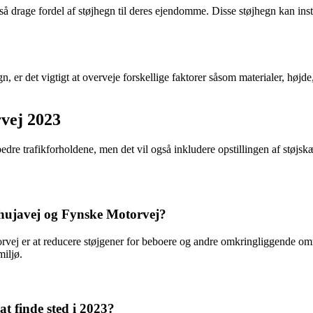
rage fordel af støjhegn til deres ejendomme. Disse støjhegn kan install
r det vigtigt at overveje forskellige faktorer såsom materialer, højde, o
vej 2023
e trafikforholdene, men det vil også inkludere opstillingen af støjskæ
hujavej og Fynske Motorvej?
ej er at reducere støjgener for beboere og andre omkringliggende omr
miljø.
t finde sted i 2023?