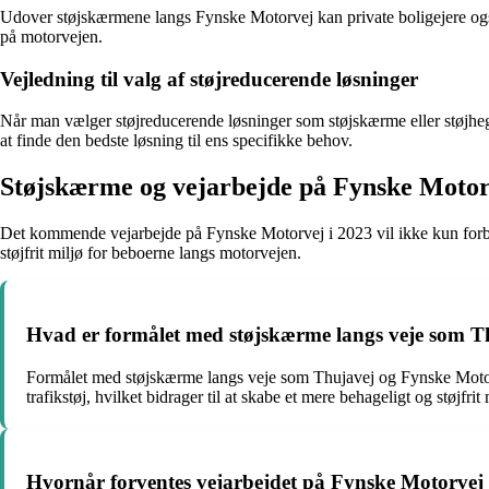
Udover støjskærmene langs Fynske Motorvej kan private boligejere også d
på motorvejen.
Vejledning til valg af støjreducerende løsninger
Når man vælger støjreducerende løsninger som støjskærme eller støjhegn, e
at finde den bedste løsning til ens specifikke behov.
Støjskærme og vejarbejde på Fynske Motor
Det kommende vejarbejde på Fynske Motorvej i 2023 vil ikke kun forbedr
støjfrit miljø for beboerne langs motorvejen.
Hvad er formålet med støjskærme langs veje som T
Formålet med støjskærme langs veje som Thujavej og Fynske Motorv
trafikstøj, hvilket bidrager til at skabe et mere behageligt og støjfrit 
Hvornår forventes vejarbejdet på Fynske Motorvej a