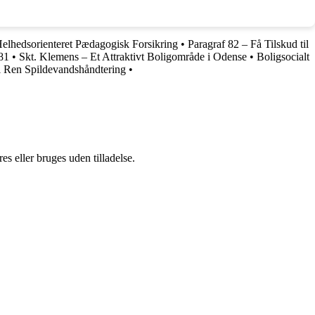
Helhedsorienteret Pædagogisk Forsikring
•
Paragraf 82 – Få Tilskud til
81
•
Skt. Klemens – Et Attraktivt Boligområde i Odense
•
Boligsocialt
l Ren Spildevandshåndtering
•
s eller bruges uden tilladelse.