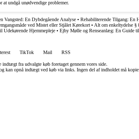
or at undgå unødvendige problemer.
en Vangsted: En Dybdegående Analyse
•
Rehabiliterende Tilgang: En 
remgangsmåde ved Mistet eller Stjålet Kørekort
•
Alt om enkeltydelse § 
til Udekørende Hjemmepleje
•
Ejby Mølle og Renseanlæg: En Guide ti
terest
TikTok
Mail
RSS
e indtægt fra udvalgte køb foretaget gennem vores side.
og kan opnå indtægt ved køb via links. Ingen del af indholdet må kopiere