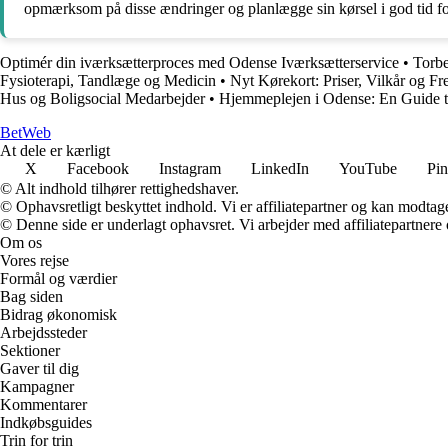
opmærksom på disse ændringer og planlægge sin kørsel i god tid f
Optimér din iværksætterproces med Odense Iværksætterservice
•
Torb
Fysioterapi, Tandlæge og Medicin
•
Nyt Kørekort: Priser, Vilkår og F
Hus og Boligsocial Medarbejder
•
Hjemmeplejen i Odense: En Guide 
Bet
Web
At dele er kærligt
X
Facebook
Instagram
LinkedIn
YouTube
Pin
© Alt indhold tilhører rettighedshaver.
© Ophavsretligt beskyttet indhold. Vi er affiliatepartner og kan modtag
© Denne side er underlagt ophavsret. Vi arbejder med affiliatepartnere 
Om os
Vores rejse
Formål og værdier
Bag siden
Bidrag økonomisk
Arbejdssteder
Sektioner
Gaver til dig
Kampagner
Kommentarer
Indkøbsguides
Trin for trin