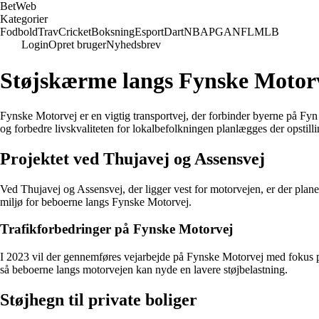
Bet
Web
Kategorier
Fodbold
Trav
Cricket
Boksning
Esport
Dart
NBA
PGA
NFL
MLB
Login
Opret bruger
Nyhedsbrev
Støjskærme langs Fynske Motor
Fynske Motorvej er en vigtig transportvej, der forbinder byerne på Fyn
og forbedre livskvaliteten for lokalbefolkningen planlægges der opstill
Projektet ved Thujavej og Assensvej
Ved Thujavej og Assensvej, der ligger vest for motorvejen, er der plane
miljø for beboerne langs Fynske Motorvej.
Trafikforbedringer på Fynske Motorvej
I 2023 vil der gennemføres vejarbejde på Fynske Motorvej med fokus på 
så beboerne langs motorvejen kan nyde en lavere støjbelastning.
Støjhegn til private boliger