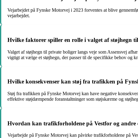
Vejarbejdet på Fynske Motorvej i 2023 forventes at blive gennemfør
vejarbejdet.
Hvilke faktorer spiller en rolle i valget af støjhegn 
Valget af støjhegn til private boliger langs veje som Assensvej afhæng
vigtigt at vælge et støjhegn, der passer til de specifikke behov og k
Hvilke konsekvenser kan støj fra trafikken på Fyn
Støj fra trafikken på Fynske Motorvej kan have negative konsekvenser
effektive støjdæmpende foranstaltninger som støjskærme og støjhegn
Hvordan kan trafikforholdene på Vestfor og andre 
Vejarbejde på Fynske Motorvej kan påvirke trafikforholdene på Vest