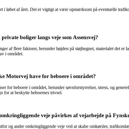
t i løbet af året. Det er vigtigt at være opmærksom på eventuelle trafi
til private boliger langs veje som Assensvej?
er af flere faktorer, herunder højden på støjhegnet, materialet det er lav
rav i området.
ske Motorvej have for beboere i området?
 for beboere i området, herunder søvnforstyrrelser, stress, og generel f
 for at beskytte beboernes trivsel.
omkringliggende veje påvirkes af vejarbejde på Fynsk
for og andre omkringliggende veje ved at skabe omkørsler, trafikomlægni