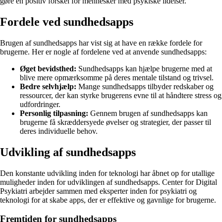
gøre en positiv forskel for mennesker med psykiske lidelser.
Fordele ved sundhedsapps
Brugen af sundhedsapps har vist sig at have en række fordele for
brugerne. Her er nogle af fordelene ved at anvende sundhedsapps:
Øget bevidsthed:
Sundhedsapps kan hjælpe brugerne med at
blive mere opmærksomme på deres mentale tilstand og trivsel.
Bedre selvhjælp:
Mange sundhedsapps tilbyder redskaber og
ressourcer, der kan styrke brugerens evne til at håndtere stress og
udfordringer.
Personlig tilpasning:
Gennem brugen af sundhedsapps kan
brugerne få skræddersyede øvelser og strategier, der passer til
deres individuelle behov.
Udvikling af sundhedsapps
Den konstante udvikling inden for teknologi har åbnet op for utallige
muligheder inden for udviklingen af sundhedsapps. Center for Digital
Psykiatri arbejder sammen med eksperter inden for psykiatri og
teknologi for at skabe apps, der er effektive og gavnlige for brugerne.
Fremtiden for sundhedsapps