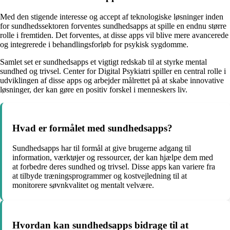
Med den stigende interesse og accept af teknologiske løsninger inden
for sundhedssektoren forventes sundhedsapps at spille en endnu større
rolle i fremtiden. Det forventes, at disse apps vil blive mere avancerede
og integrerede i behandlingsforløb for psykisk sygdomme.
Samlet set er sundhedsapps et vigtigt redskab til at styrke mental
sundhed og trivsel. Center for Digital Psykiatri spiller en central rolle i
udviklingen af disse apps og arbejder målrettet på at skabe innovative
løsninger, der kan gøre en positiv forskel i menneskers liv.
Hvad er formålet med sundhedsapps?
Sundhedsapps har til formål at give brugerne adgang til
information, værktøjer og ressourcer, der kan hjælpe dem med
at forbedre deres sundhed og trivsel. Disse apps kan variere fra
at tilbyde træningsprogrammer og kostvejledning til at
monitorere søvnkvalitet og mentalt velvære.
Hvordan kan sundhedsapps bidrage til at