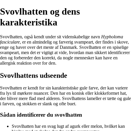
Svovlhatten og dens
karakteristika
Svovlhatten, også kendt under sit videnskabelige navn
Hypholoma
fasciculare
, er en almindelig og farverig svampeart, der findes i skove,
enge og haver over det meste af Danmark. Svovlhatten er en spiselige
svampeart, men det er vigtigt at vide, hvordan man sikkert identificerer
den og forbereder den korrekt, da nogle mennesker kan have en
allergisk reaktion over for den.
Svovlhattens udseende
Svovlhatten er kendt for sin karakteristiske gule farve, der kan variere
fra lys til mørkere nuancer. Den har en konisk eller klokkeformet hat,
der bliver mere flad med alderen. Svovlhattens lameller er tætte og gule
i farven, og stokken er slank og ofte buet.
Sådan identificerer du svovlhatten
Svovlhatten har en svag lugt af agurk eller melon, hvilket kan