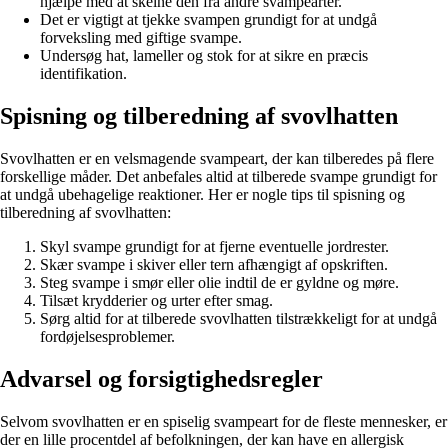
hjælpe med at skelne den fra andre svampearter.
Det er vigtigt at tjekke svampen grundigt for at undgå
forveksling med giftige svampe.
Undersøg hat, lameller og stok for at sikre en præcis
identifikation.
Spisning og tilberedning af svovlhatten
Svovlhatten er en velsmagende svampeart, der kan tilberedes på flere
forskellige måder. Det anbefales altid at tilberede svampe grundigt for
at undgå ubehagelige reaktioner. Her er nogle tips til spisning og
tilberedning af svovlhatten:
Skyl svampe grundigt for at fjerne eventuelle jordrester.
Skær svampe i skiver eller tern afhængigt af opskriften.
Steg svampe i smør eller olie indtil de er gyldne og møre.
Tilsæt krydderier og urter efter smag.
Sørg altid for at tilberede svovlhatten tilstrækkeligt for at undgå
fordøjelsesproblemer.
Advarsel og forsigtighedsregler
Selvom svovlhatten er en spiselig svampeart for de fleste mennesker, er
der en lille procentdel af befolkningen, der kan have en allergisk