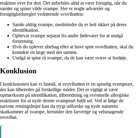
reaktion over for den. Det anbefales altid at være forsigtig, når du
samler og spiser vilde svampe. Her er nogle advarsler og
forsigtighedsregler vedrørende svovlhatten:
Samle aldrig svampe, medmindre du er helt sikker på deres
identifikation.
Opbevar svampe separat fra andre fødevarer for at undgå
forurening.
Hvis du oplever ubehag efter at have spist svovlhatten, skal du
kontakte en læge med det samme.
Undgå at spise rå svampe, da de kan være svære at fordøje.
Konklusion
I konklusionen kan vi fastslå, at svovlhatten er en spiselig svampeart,
der kan tilberedes på forskellige måder. Det er vigtigt at være
opmærksom på identifikation, tilberedning og eventuelle allergiske
reaktioner for at nyde denne svampeart fuldt ud. Ved at følge de
nævnte retningslinjer kan du trygt udforske og nyde naturens
skatkammer af svampe, herunder den farverige og velsmagende
svovlhat.