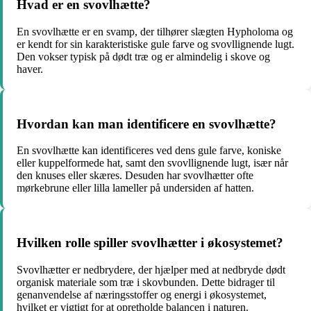
Hvad er en svovlhætte?
En svovlhætte er en svamp, der tilhører slægten Hypholoma og
er kendt for sin karakteristiske gule farve og svovllignende lugt.
Den vokser typisk på dødt træ og er almindelig i skove og
haver.
Hvordan kan man identificere en svovlhætte?
En svovlhætte kan identificeres ved dens gule farve, koniske
eller kuppelformede hat, samt den svovllignende lugt, især når
den knuses eller skæres. Desuden har svovlhætter ofte
mørkebrune eller lilla lameller på undersiden af hatten.
Hvilken rolle spiller svovlhætter i økosystemet?
Svovlhætter er nedbrydere, der hjælper med at nedbryde dødt
organisk materiale som træ i skovbunden. Dette bidrager til
genanvendelse af næringsstoffer og energi i økosystemet,
hvilket er vigtigt for at opretholde balancen i naturen.