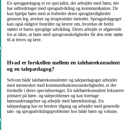
En sprogpædagog er en specialist, der arbejder med børn, der
har udfordringer med sprogudvikling og kommunikation. De
kan hjælpe børn med at forbedre deres sprogfærdigheder
gennem leg, øvelser og terapeutiske metoder. Sprogpædagoger
kan også rådgive forældre og lærere om, hvordan de bedst
støtter et barns sproglige udvikling. Deres arbejde er afgørende
for at sikre, at børn med sprogvanskeligheder får den rette støtte
til at trives og lære.
Hvad er forskellen mellem en talehørekonsulent
og en talepædagog?
Selvom både talehørekonsulenter og talepædagoger arbejder
med mennesker med kommunikationsvanskeligheder, er der
forskelle i deres specialiseringer. En talehørekonsulent fokuserer
primært på høre- og taleproblemer og kan foretage
høreundersøgelser og arbejde med høreteknologi. En
talepædagog har en bredere tilgang og arbejder med generelle
tale- og sprogudviklingsproblemer hos både børn og voksne.