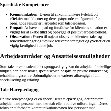
Specifikke Kompetencer
Kommunikation:
Evnen til at kommunikere tydeligt og
effektivt med klienter og deres pårørende er afgørende for at
opnå gode resultater i arbejdet som talepædagog.
Empati:
At have empati og forståelse for klientens situation er
vigtigt for at skabe tillid og opbygge et positivt arbejdsforhold.
Observation:
Evnen til nøje at observere klientens tale- og
høreudfordringer og udvikle relevante strategier og øvelser er en
vigtig færdighed i dette job.
Arbejdsområder og Ansættelsesmuligheder
Som talehørekonsulent eller sprogpædagog kan du arbejde i forskellige
miljøer, herunder skoler, specialskoler, hospitaler, private klinikker og
rehabiliteringscentre. Jobmulighederne varierer afhængigt af din
specialisering og erfaring.
Tale Hørepædagog
En tale hørepædagog er en specialiseret talepædagog, der primært
arbejder med personer med høretab eller auditive udfordringer. Deres
fokus er at forbedre kommunikationsevnen hos personer med