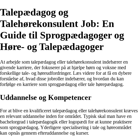
Talepædagog og
Talehørekonsulent Job: En
Guide til Sprogpædagoger og
Høre- og Talepædagoger
At arbejde som talepædagog eller talehørekonsulent indebærer en
givende karriere, der fokuserer på at hjælpe børn og voksne med
forskellige tale- og høreudfordringer. Læs videre for at få en dybere
forståelse af, hvad disse jobroller indebærer, og hvordan du kan
forfølge en karriere som sprogpædagog eller tale hørepædagog.
Uddannelse og Kompetencer
For at blive en kvalificeret talepædagog eller talehørekonsulent kræves
en relevant uddannelse inden for området. Typisk skal man have en
bachelorgrad i talepædagogik eller logopædi for at kunne praktisere
som sprogpædagog. Yderligere specialisering i tale og høreområdet
kan opnås gennem efteruddannelse og kurser.