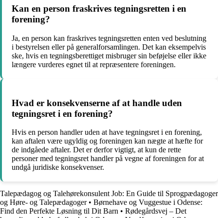
Kan en person fraskrives tegningsretten i en
forening?
Ja, en person kan fraskrives tegningsretten enten ved beslutning
i bestyrelsen eller på generalforsamlingen. Det kan eksempelvis
ske, hvis en tegningsberettiget misbruger sin beføjelse eller ikke
længere vurderes egnet til at repræsentere foreningen.
Hvad er konsekvenserne af at handle uden
tegningsret i en forening?
Hvis en person handler uden at have tegningsret i en forening,
kan aftalen være ugyldig og foreningen kan nægte at hæfte for
de indgåede aftaler. Det er derfor vigtigt, at kun de rette
personer med tegningsret handler på vegne af foreningen for at
undgå juridiske konsekvenser.
Talepædagog og Talehørekonsulent Job: En Guide til Sprogpædagoger
og Høre- og Talepædagoger
•
Børnehave og Vuggestue i Odense:
Find den Perfekte Løsning til Dit Barn
•
Rødegårdsvej – Det