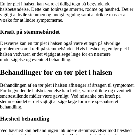
En tør plet i halsen kan være et tidligt tegn på begyndende
halsbetændelse. Dette kan forårsage smerter, rødme og hæshed. Det er
vigtigt at hvile stemmen og undgå rygning samt at drikke masser af
væske for at lindre symptomerne.
Kræft på stemmebåndet
Desværre kan en tør plet i halsen også være et tegn på alvorlige
problemer som kræft på stemmebåndet. Hvis hæshed og en tør plet i
halsen vedvarer, er det vigtigt at søge læge for en nærmere
undersøgelse og eventuel behandling.
Behandlinger for en tør plet i halsen
Behandlingen af en tør plet i halsen afhænger af årsagen til symptomet.
For begyndende halsbetændelse kan hvile, varme drikke og eventuelt
smertestillende midler være gavnligt. Ved mistanke om kræft på
stemmebåndet er det vigtigt at søge læge for mere specialiseret
behandling.
Hæshed behandling
Ved hæshed kan behandlingen inkludere stemmeøvelser mod hæshed