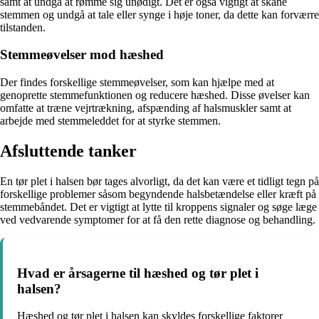
samt at undgå at rømme sig unødigt. Det er også vigtigt at skåne
stemmen og undgå at tale eller synge i høje toner, da dette kan forværre
tilstanden.
Stemmeøvelser mod hæshed
Der findes forskellige stemmeøvelser, som kan hjælpe med at
genoprette stemmefunktionen og reducere hæshed. Disse øvelser kan
omfatte at træne vejrtrækning, afspænding af halsmuskler samt at
arbejde med stemmeleddet for at styrke stemmen.
Afsluttende tanker
En tør plet i halsen bør tages alvorligt, da det kan være et tidligt tegn på
forskellige problemer såsom begyndende halsbetændelse eller kræft på
stemmebåndet. Det er vigtigt at lytte til kroppens signaler og søge læge
ved vedvarende symptomer for at få den rette diagnose og behandling.
Hvad er årsagerne til hæshed og tør plet i
halsen?
Hæshed og tør plet i halsen kan skyldes forskellige faktorer