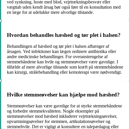
ved synkning, hoste med blod, vejrtrækningsbesvær eller
vægttab uden kendt årsag bør også føre til en konsultation med
en læge for at udelukke mere alvorlige tilstande.
Hvordan behandles hæshed og tør plet i halsen?
Behandlingen af hæshed og tør plet i halsen afhænger af
årsagen. Ved infektioner kan lægen ordinere antibiotika eller
andre medicinske behandlinger. For overanstrengelse af
stemmebåndene kan hvile og stemmeøvelser være gavnlige. I
tilfælde af mere alvorlige tilstande som kræft på stemmebåndene
kan kirurgi, strålebehandling eller kemoterapi være nødvendigt.
Hvilke stemmeøvelser kan hjælpe mod hæshed?
Stemmeøvelser kan være gavnlige for at styrke stemmebåndene
og forbedre stemmekvaliteten. Nogle eksempler på
stemmeøvelser mod hæshed inkluderer vejrtrækningsøvelser,
opvarmningsøvelser for stemmen, artikulationsøvelser og
stemmehvile. Det er vigtigt at konsultere en talepædagog eller